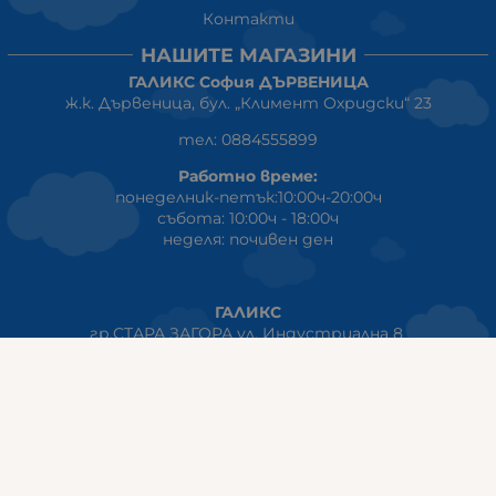
Контакти
НАШИТЕ МАГАЗИНИ
ГАЛИКС София ДЪРВЕНИЦА
ж.к. Дървеница, бул. „Климент Охридски“ 23
тел: 0884555899
Работно време:
понеделник-петък:10:00ч-20:00ч
събота: 10:00ч - 18:00ч
неделя: почивен ден
ГАЛИКС
гр.СТАРА ЗАГОРА ул. Индустриална 8
Онлайн магазин+Viber
:
0889555899
Клиенти на едро+Viber
:
0884942834
Сервиз+Viber
:
0879603293