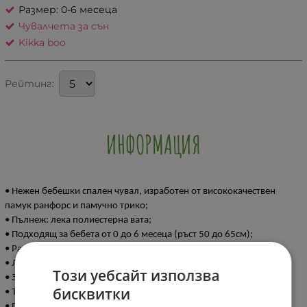
Размер: 0-6 месеца
Чувалчета за сън
Kikka boo
Рейтинг:
ИНФОРМАЦИЯ
• Нежен бебешки спален чувал, изработен от висококачествен
памук ранфорс и памучно трико;
• Пълнеж: лека полиестерна вата;
• Подходящ за бебета от 0 до 6 месеца (ръст 50 до 65см);
• Разкопчаване по цялата страна с цип и протектор;
• Лесно закопчаване на презрамките с тик-так копчета;
Този уебсайт използва
• Закачлив десен;
бисквитки
• Топлинна устойчивост 3.3 TOG;
• Произведено в България;