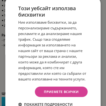
• Разкопчаване по цялата страна с цип и протектор;
• Лесно закопчаване на презрамките с тик-так копчета;
Този уебсайт използва
• Закачлив десен;
бисквитки
• Топлинна устойчивост 3.3 TOG;
• Произведено в България;
Ние използваме бисквитки, за да
• Дължина: 90 см.
персонализираме съдържанието,
рекламите и да анализираме нашия
Размери:
трафик. Също така споделяме
- Продукт: 55x90 см / N.W. 0.370
кг
информация за използването на
- Кашон: 30x40x60 см / G.W. 6.2 кг / 15 pcs/ctn
нашия сайт от ваша страна с нашите
партньори за реклама и анализи,
които може да я комбинират с друга
информация, която сте им
предоставили или която са събрали от
ХАРАКТЕРИСТИКИ
вашето използване на техните услуги.
ПРИЕМЕТЕ ВСИЧКИ
Цвят
ПОКАЖЕТЕ ПОДРОБНОСТИ