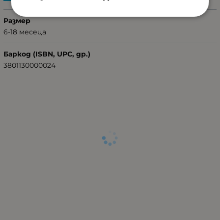
Размер
6-18 месеца
Баркод (ISBN, UPC, др.)
3801130000024