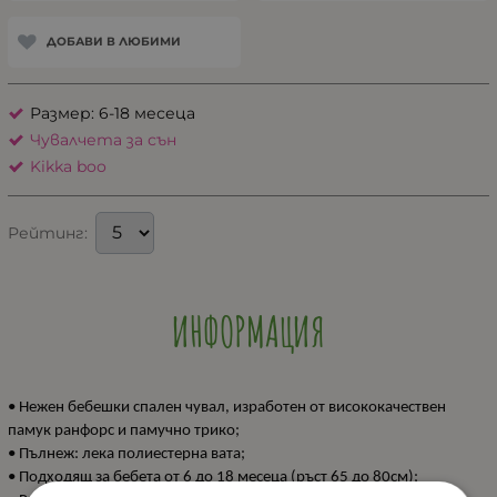
ДОБАВИ В ЛЮБИМИ
Размер: 6-18 месеца
Чувалчета за сън
Kikka boo
Рейтинг:
ИНФОРМАЦИЯ
• Нежен бебешки спален чувал, изработен от висококачествен
памук ранфорс и памучно трико;
• Пълнеж: лека полиестерна вата;
• Подходящ за бебета от 6 до 18 месеца (ръст 65 до 80см);