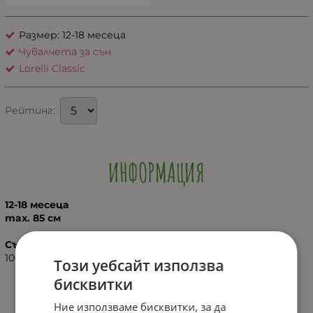
Размер: 12-18 месеца
Чувалчета за сън
Lorelli Classic
Рейтинг:
ИНФОРМАЦИЯ
12-18 месеца
max. 85 см
Състав:
100% памук Ранфорс
Този уебсайт използва
бисквитки
Ние използваме бисквитки, за да