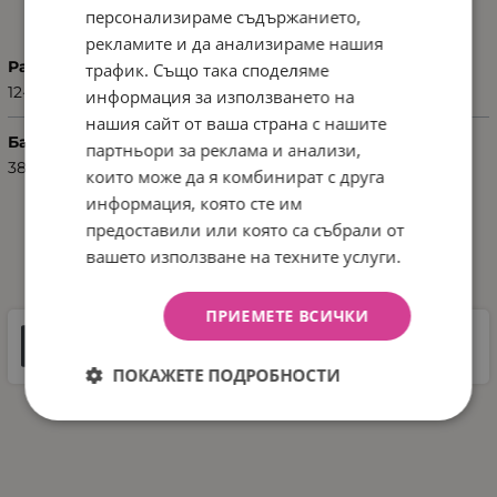
ХАРАКТЕРИСТИКИ
персонализираме съдържанието,
рекламите и да анализираме нашия
Размер
трафик. Също така споделяме
12-18 месеца
информация за използването на
нашия сайт от ваша страна с нашите
Баркод (ISBN, UPC, др.)
партньори за реклама и анализи,
3800151953432
които може да я комбинират с друга
информация, която сте им
предоставили или която са събрали от
ДОКУМЕНТИ ЗА СВАЛЯНЕ
вашето използване на техните услуги.
ПРИЕМЕТЕ ВСИЧКИ
Инструкции
1 MB |
PDF
PDF
ПОКАЖЕТЕ ПОДРОБНОСТИ