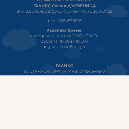
ГАЛИКС София ДЪРВЕНИЦА
ж.к. Дървеница, бул. „Климент Охридски“ 23
тел: 0884555899
Работно време:
понеделник-петък:10:00ч-20:00ч
събота: 10:00ч - 18:00ч
неделя: почивен ден
ГАЛИКС
гр.СТАРА ЗАГОРА ул. Индустриална 8
Онлайн магазин+Viber
:
0889555899
Клиенти на едро+Viber
:
0884942834
Сервиз+Viber
:
0879603293
Работно време:
понеделник - петък: 09:00ч -19:30ч