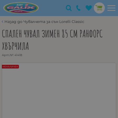
Назад до Чувалчета за сън Lorelli Classic
СПАЛЕН ЧУВАЛ ЗИМЕН 85 СМ РАНФОРС
ХВЪРЧИЛА
Арт.№:
41418
НЕНАЛИЧЕН