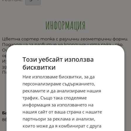
ИНФОРМАЦИЯ
Цветна сортер топка с различни геометрични форми.
Подходяща за развитие на координацията ръка - око.
Оцветена в 6 различни цвята (син, червен, розов,
оранжев, жълт и зелен).
Този уебсайт използва
Изработена от бои и материали безопасни за
бисквитки
здравето на Вашето дете.
Подходяща за деца над 12 месечна възраст.
Ние използваме бисквитки, за да
персонализираме съдържанието,
рекламите и да анализираме нашия
ХАРАКТЕРИСТИКИ
трафик. Също така споделяме
информация за използването на
нашия сайт от ваша страна с нашите
Баркод (ISBN, UPC, др.)
партньори за реклама и анализи,
8693461160462
които може да я комбинират с друга