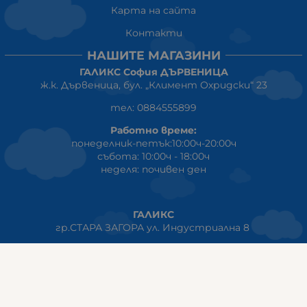
Карта на сайта
Контакти
НАШИТЕ МАГАЗИНИ
ГАЛИКС София ДЪРВЕНИЦА
ж.к. Дървеница, бул. „Климент Охридски“ 23
тел: 0884555899
Работно време:
понеделник-петък:10:00ч-20:00ч
събота: 10:00ч - 18:00ч
неделя: почивен ден
ГАЛИКС
гр.СТАРА ЗАГОРА ул. Индустриална 8
Онлайн магазин+Viber
:
0889555899
Клиенти на едро+Viber
:
0884942834