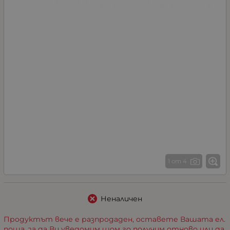
1 от 4
Неналичен
Продуктът вече е разпродаден, оставете Вашата ел.
поща, за да Ви уведомим щом го получим отново или да