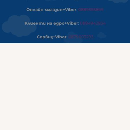
Онлайн магазин+Viber
:
0889555899
Клиенти на едро+Viber
:
0884942834
Сервиз+Viber
:
0879603293
Работно време:
понеделник - петък: 09:00ч -19:30ч
събота: 09:30ч - 18:00ч
неделя - почивен ден
ГАЛИКС Варна
гр.ВАРНА ул. Александър Дякович 45 (под хотел Golden
Tulip)
тел:
0884810555
Работно време:
понеделник - петък: 10:00ч -19:00ч
събота: 10:00ч - 17:00ч
неделя: почивен ден