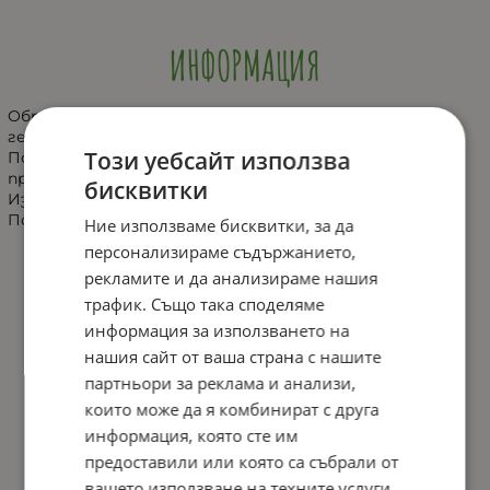
ИНФОРМАЦИЯ
Образователна сортер-кола с 10 различни по форма
геометрични фигурки.
Този уебсайт използва
Помага на детето да опознава различните по форма
предмети.
бисквитки
Изработено е от безвредни за детето материали.
Подходящо за деца от 1+ години
Ние използваме бисквитки, за да
персонализираме съдържанието,
рекламите и да анализираме нашия
трафик. Също така споделяме
информация за използването на
нашия сайт от ваша страна с нашите
партньори за реклама и анализи,
които може да я комбинират с друга
информация, която сте им
предоставили или която са събрали от
вашето използване на техните услуги.