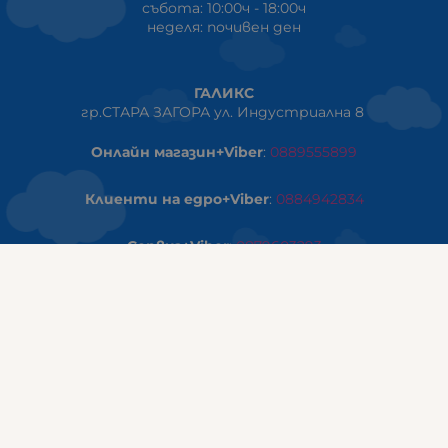
събота: 10:00ч - 18:00ч
неделя: почивен ден
ГАЛИКС
гр.СТАРА ЗАГОРА ул. Индустриална 8
Онлайн магазин+Viber
:
0889555899
Клиенти на едро+Viber
:
0884942834
Сервиз+Viber
:
0879603293
Работно време:
понеделник - петък: 09:00ч -19:30ч
събота: 09:30ч - 18:00ч
неделя - почивен ден
ГАЛИКС Варна
гр.ВАРНА ул. Александър Дякович 45 (под хотел Golden
Tulip)