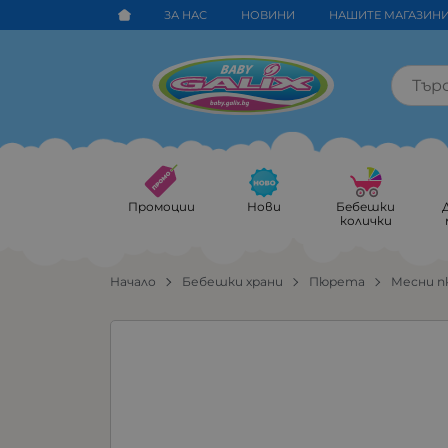
ЗА НАС
НОВИНИ
НАШИТЕ МАГАЗИН
Промоции
Нови
Бебешки
колички
Начало
Бебешки храни
Пюрета
Месни 