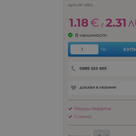
Арт.№:
2950
1.18
€
2.31
л
/
В наличност
бр.
КУП
0889 555 899
ДОБАВИ В ЛЮБИМИ
Месни пюрета
Слънчо