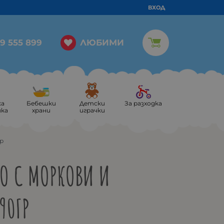
ВХОД
ЛЮБИМИ
9 555 899
ка
Бебешки
Детски
За разходка
ика
храни
играчки
гр
О С МОРКОВИ И
90ГР