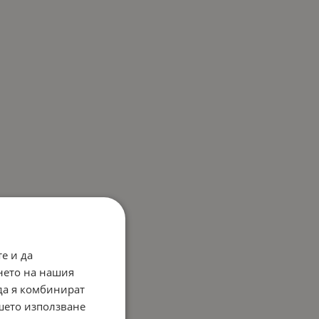
е и да
нето на нашия
 да я комбинират
ашето използване