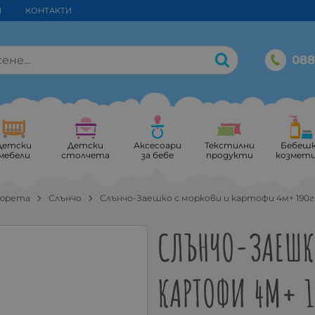
И
КОНТАКТИ
088
Детски
Детски
Аксесоари
Текстилни
Бебеш
мебели
столчета
за бебе
продукти
козмет
пюрета
Слънчо
Слънчо-Заешко с моркови и картофи 4м+ 190
СЛЪНЧО-ЗАЕШК
КАРТОФИ 4М+ 1