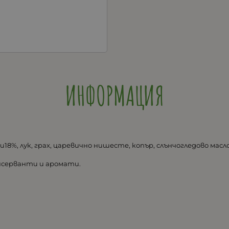
ИНФОРМАЦИЯ
18%, лук, грах, царевично нишесте, копър, слънчогледово масло
онсерванти и аромати.