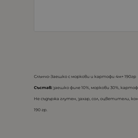
Слънчо-Заешко с моркови и картофи 4м+ 190гр
Състав:
заешко филе 10%, моркови 30%, картофи
Не съдържа глутен, захар, сол, оцветители, к
190 гр.