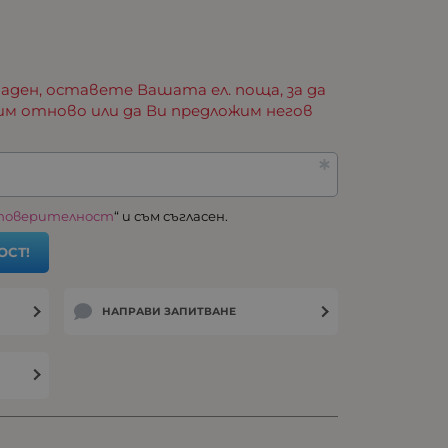
аден, оставете Вашата ел. поща, за да
им отново или да Ви предложим негов
 поверителност
“ и съм съгласен.
ОСТ!
НАПРАВИ ЗАПИТВАНЕ