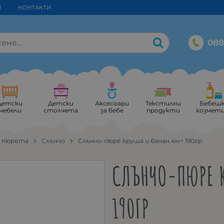
И
КОНТАКТИ
088
Детски
Детски
Аксесоари
Текстилни
Бебеш
мебели
столчета
за бебе
продукти
козмет
и пюрета
Слънчо
Слънчо-пюре круша и банан 4м+ 190гр
СЛЪНЧО-ПЮРЕ 
190ГР