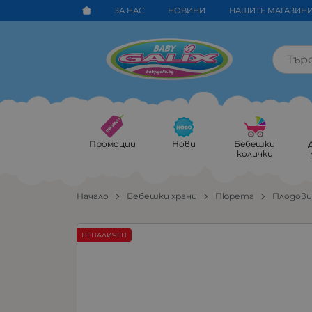
ЗА НАС
НОВИНИ
НАШИТЕ МАГАЗИН
Промоции
Нови
Бебешки
колички
Начало
Бебешки храни
Пюрета
Плодов
НЕНАЛИЧЕН