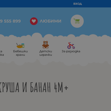
ВХОД
ЛЮБИМИ
9 555 899
ка
Бебешки
Детски
За разходка
ика
храни
играчки
КРУША И БАНАН 4М+