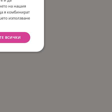
е и да
нето на нашия
 да я комбинират
ашето използване
ТЕ ВСИЧКИ