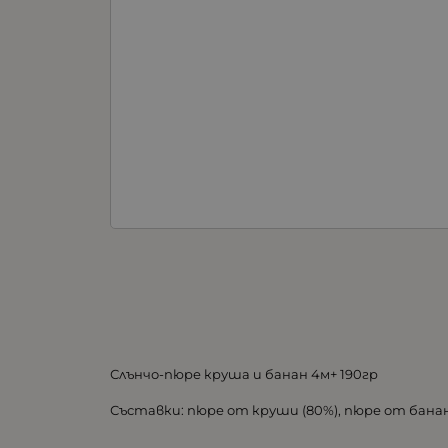
Слънчо-пюре круша и банан 4м+ 190гр
Съставки: пюре от круши (80%), пюре от банан