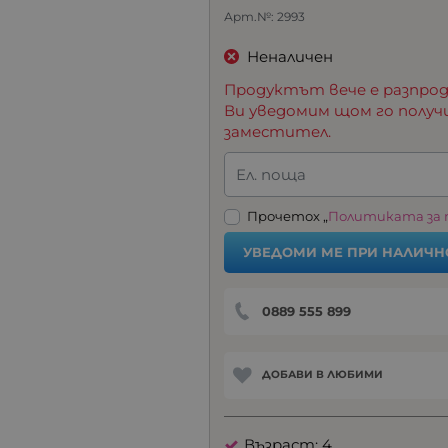
Арт.№:
2993
Неналичен
Продуктът вече е разпрод
Ви уведомим щом го получ
заместител.
Ел. поща
Прочетох „
Политиката за
УВЕДОМИ МЕ ПРИ НАЛИЧН
0889 555 899
ДОБАВИ В ЛЮБИМИ
Възраст: 4