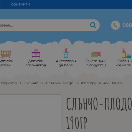
И
КОНТАКТИ
088
Детски
Детски
Аксесоари
Текстилни
Бебеш
мебели
столчета
за бебе
продукти
козмет
и пюрета
Слънчо
Слънчо-Плодов микс с круши 4м+ 190гр
СЛЪНЧО-ПЛОДО
190ГР