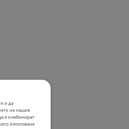
е и да
нето на нашия
 да я комбинират
ашето използване