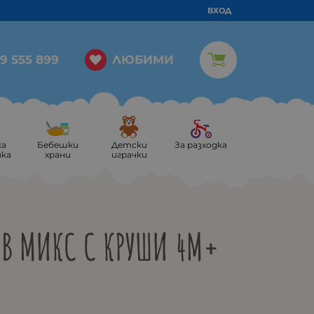
ВХОД
ЛЮБИМИ
9 555 899
ка
Бебешки
Детски
За разходка
ика
храни
играчки
В МИКС С КРУШИ 4М+