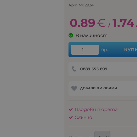
Арт.№:
2924
0.89
€
1.74
/
В наличност
бр.
КУП
0889 555 899
ДОБАВИ В ЛЮБИМИ
Плодови пюрета
Слънчо