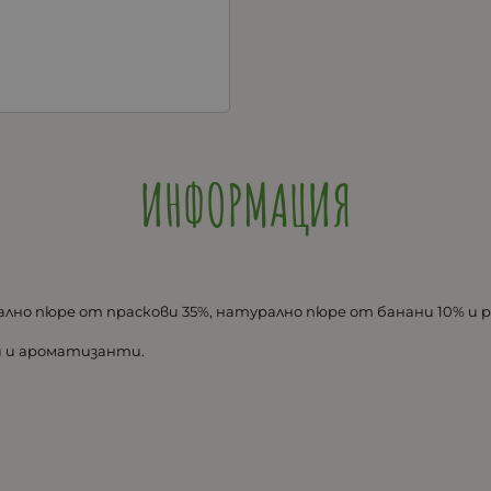
ИНФОРМАЦИЯ
лно пюре от праскови 35%, натурално пюре от банани 10% и 
и и ароматизанти.