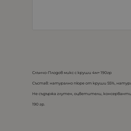
Слънчо-Плодов микс с круши 4м+ 190гр
Състав: натурално пюре от круши 55%, натура
Не съдържа глутен, оцветители, консервант
190 гр.