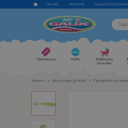
ЗА НАС
НОВИНИ
НАШИТЕ МАГАЗИН
Промоции
Нови
Бебешки
колички
Начало
Аксесоари за бебе
Продукти за хран