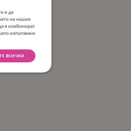
е и да
нето на нашия
 да я комбинират
ашето използване
ТЕ ВСИЧКИ