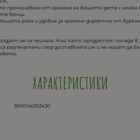
BPA.
то преминаване от хранене на Вашето дете с мляко к
ите венци.
Вашата ръка и удобна за хранене директно от буркан
родукт не се прилага, тъй като продуктът попада в 
 са разпечатани след доставката им и не могат да 
равето.
ХАРАКТЕРИСТИКИ
3800146263430