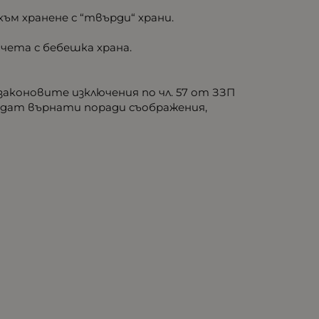
ъм хранене с “твърди“ храни.
чета с бебешка храна.
законовите изключения по чл. 57 от ЗЗП
бъдат върнати поради съображения,