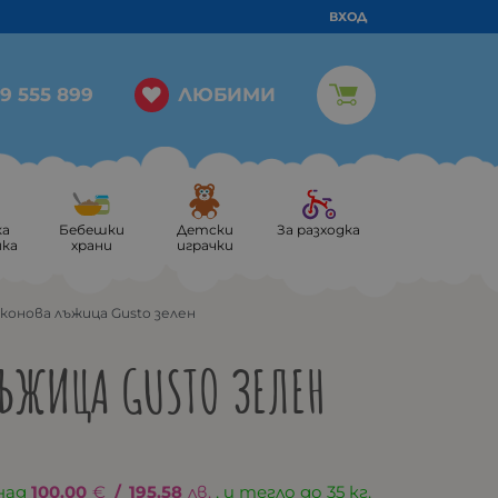
ВХОД
ЛЮБИМИ
9 555 899
ка
Бебешки
Детски
За разходка
ика
храни
играчки
конова лъжица Gusto зелен
ЪЖИЦА GUSTO ЗЕЛЕН
над
100.00
€
/
195.58
лв.
, и тегло до 35 кг.