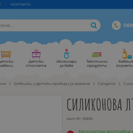
И
КОНТАКТИ
088
Детски
Детски
Аксесоари
Текстилни
Бебеш
мебели
столчета
за бебе
продукти
козмет
ене
Бебешки и детски прибори за хранене
Cangaroo
Сили
СИЛИКОНОВА Л
Арт.№:
35892
Безплатна доставка 