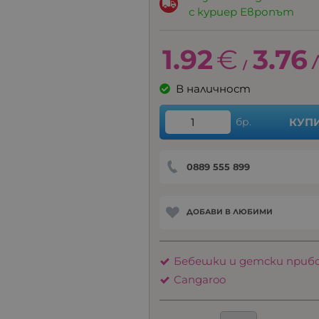
с куриер Европът
1.92
€
3.76
/
В наличност
бр.
КУП
0889 555 899
ДОБАВИ В ЛЮБИМИ
Бебешки и детски прибо
Cangaroo