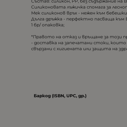
Състав: силикон, PP, без съдържание на 
Силиконовата лъжичка спомага за лесно
Мек силиконов връх - нежен към бебешк
Дълга дръжка - перфектно пасваща към 
1 бр/ опаковка;
*Правото на отказ и връщане за този п
- доставка на запечатани стоки, които
свързани с хигиената или защита на зд
Баркод (ISBN, UPC, др.)