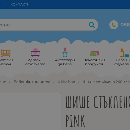
И
КОНТАКТИ
088
Детски
Детски
Аксесоари
Текстилни
Бебеш
мебели
столчета
за бебе
продукти
козмет
ене
Бебешки шишета
Kikka boo
Шише стъклено 240мл H
ШИШЕ СТЪКЛЕНО
PINK