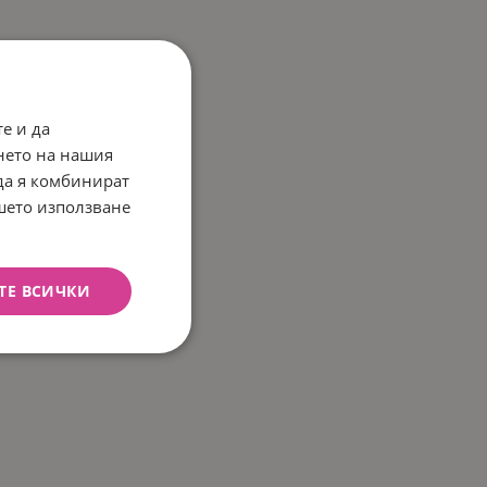
е и да
нето на нашия
 да я комбинират
ашето използване
ТЕ ВСИЧКИ