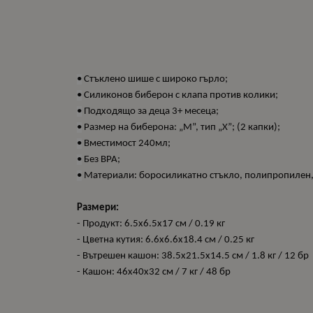
•
Стъклено шише с широко гърло;
•
Силиконов биберон с клапа против колики;
•
Подходящо за деца 3+ месеца;
•
Размер на биберона: „M”, тип „Х”; (2 капки);
•
Вместимост 240мл;
•
Без BPA;
•
Материали: боросиликатно стъкло, полипропилен,
Размери:
- Продукт: 6.5x6.5x17 см / 0.19 кг
- Цветна кутия: 6.6x6.6x18.4 см / 0.25 кг
- Вътрешен кашон: 38.5x21.5x14.5 см / 1.8 кг / 12 бр
- Кашон: 46x40x32 см / 7 кг / 48 бр