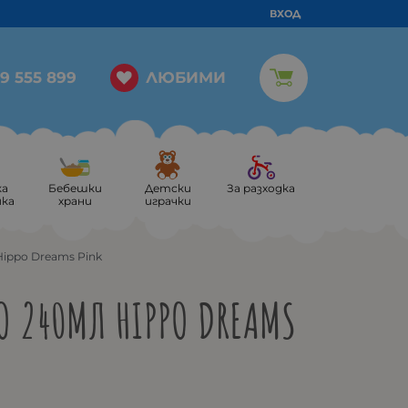
ВХОД
ЛЮБИМИ
9 555 899
ка
Бебешки
Детски
За разходка
ика
храни
играчки
ippo Dreams Pink
 240МЛ HIPPO DREAMS