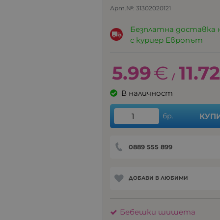
Арт.№:
31302020121
Безплатна доставка 
с куриер Европът
5.99
€
11.72
/
В наличност
бр.
КУП
0889 555 899
ДОБАВИ В ЛЮБИМИ
Бебешки шишета