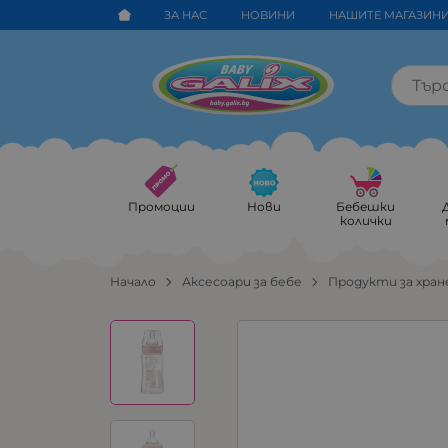
ЗА НАС
НОВИНИ
НАШИТЕ МАГАЗИН
Промоции
Нови
Бебешки
колички
Начало
Аксесоари за бебе
Продукти за хран