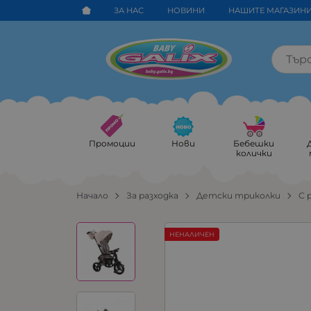
ЗА НАС
НОВИНИ
НАШИТЕ МАГАЗИН
Промоции
Нови
Бебешки
колички
Начало
За разходка
Детски триколки
С 
НЕНАЛИЧЕН