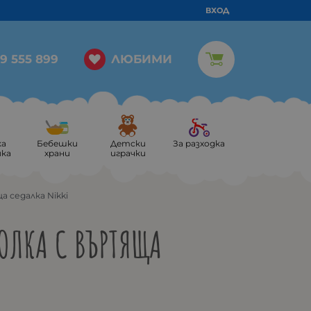
ВХОД
ЛЮБИМИ
9 555 899
ка
Бебешки
Детски
За разходка
ика
храни
играчки
 седалка Nikki
ОЛКА С ВЪРТЯЩА