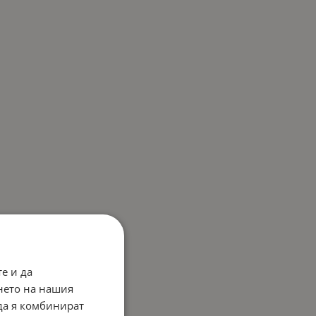
е и да
нето на нашия
 да я комбинират