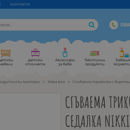
И
КОНТАКТИ
088
Детски
Детски
Аксесоари
Текстилни
Бебеш
мебели
столчета
за бебе
продукти
козмет
родителски контрол
Kikka boo
Сгъваема триколка с въртяща
СГЪВАЕМА ТРИК
СЕДАЛКА NIKKI