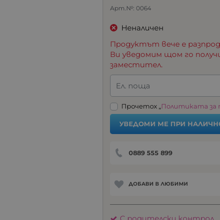
Арт.№:
0064
Неналичен
Продуктът вече е разпрод
Ви уведомим щом го получ
заместител.
Ел. поща
Прочетох „
Политиката за
УВЕДОМИ МЕ ПРИ НАЛИЧН
0889 555 899
ДОБАВИ В ЛЮБИМИ
С родителски контрол