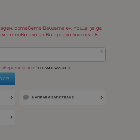
аден, оставете Вашата ел. поща, за да
им отново или да Ви предложим негов
 поверителност
“ и съм съгласен.
ОСТ!
НАПРАВИ ЗАПИТВАНЕ