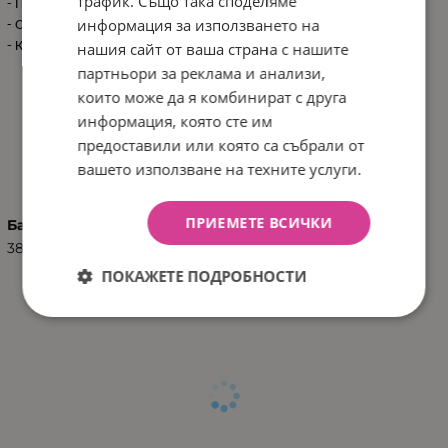
трафик. Също така споделяме
- Продукт: 59х118х5 см
информация за използването на
- Опаковка: 59х39х14 см / 0.72 кг
- Кашон: 80х60х70 см / 8.2 кг / 10 бр/кашон
нашия сайт от ваша страна с нашите
партньори за реклама и анализи,
които може да я комбинират с друга
информация, която сте им
предоставили или която са събрали от
ХАРАКТЕРИСТИКИ
вашето използване на техните услуги.
ПРИЕМЕТЕ ВСИЧКИ
Баркод (ISBN, UPC, др.)
3801107020499
ПОКАЖЕТЕ ПОДРОБНОСТИ