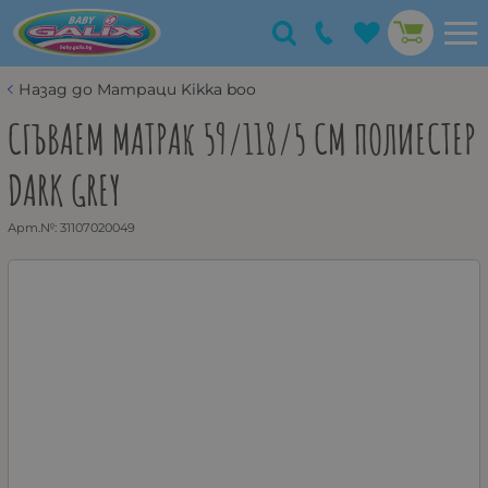
Назад до Матраци Kikka boo
СГЪВАЕМ МАТРАК 59/118/5 СМ ПОЛИЕСТЕР
DARK GREY
Арт.№:
31107020049