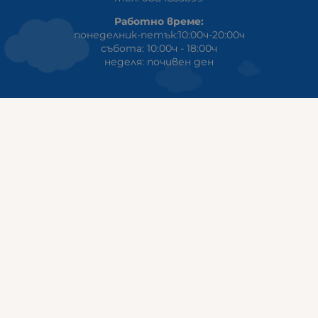
Работно време:
понеделник-петък:10:00ч-20:00ч
събота: 10:00ч - 18:00ч
неделя: почивен ден
ГАЛИКС
гр.СТАРА ЗАГОРА ул. Индустриална 8
Онлайн магазин+Viber
:
0889555899
Клиенти на едро+Viber
:
0884942834
Сервиз+Viber
:
0879603293
Работно време:
понеделник - петък: 09:00ч -19:30ч
събота: 09:30ч - 18:00ч
неделя - почивен ден