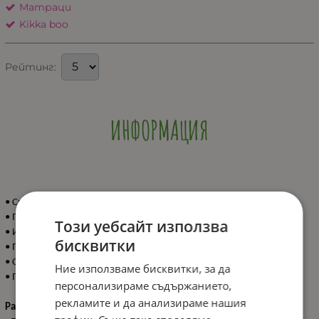
Матраци
Kikka boo
Рейтинг:
ИНФОРМАЦИЯ
• Сгъваем бебешки матрак с лек компактен дизайн;
• Перфектен за пътуване;
Този уебсайт използва
• Изработен от лесен за поддръжка полиестер;
бисквитки
• Пълнеж: 100% полиуретанова пяна;
• Сваляем калъф с цип;
Ние използваме бисквитки, за да
• Произведен в България.
персонализираме съдържанието,
рекламите и да анализираме нашия
Размери: