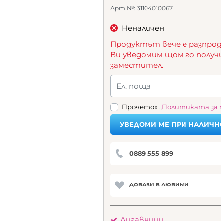
Арт.№:
31104010067
Неналичен
Продуктът вече е разпрод
Ви уведомим щом го получ
заместител.
Ел. поща
Прочетох „
Политиката за
УВЕДОМИ МЕ ПРИ НАЛИЧН
0889 555 899
ДОБАВИ В ЛЮБИМИ
Лигавници