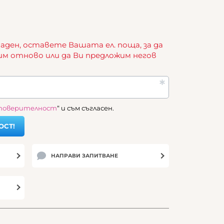
аден, оставете Вашата ел. поща, за да
им отново или да Ви предложим негов
 поверителност
“ и съм съгласен.
ОСТ!
НАПРАВИ ЗАПИТВАНЕ