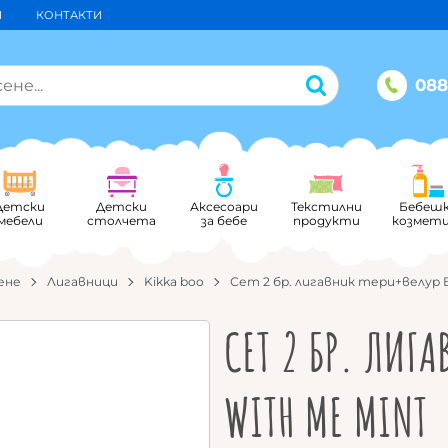
И
КОНТАКТИ
088
Детски
Детски
Аксесоари
Текстилни
Бебеш
мебели
столчета
за бебе
продукти
козмет
ене
Лигавници
Kikka boo
Сет 2 бр. лигавник тери+велур B
СЕТ 2 БР. ЛИГА
WITH ME MINT