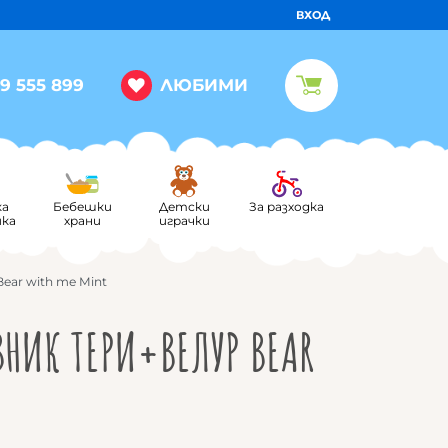
ВХОД
ЛЮБИМИ
9 555 899
ка
Бебешки
Детски
За разходка
ика
храни
играчки
ear with me Mint
ВНИК ТЕРИ+ВЕЛУР BEAR