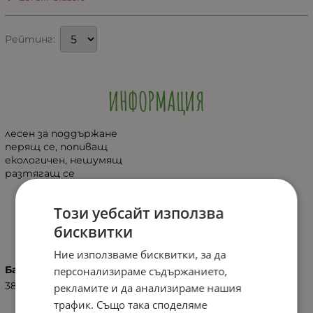
Рейтинг:
ИНФОРМАЦИЯ
лесен за поддържане
перящ се, попиващ
екологичен, нешумящ
разтягащ се
Този уебсайт използва
ХАРАКТЕРИСТИКИ
бисквитки
Ние използваме бисквитки, за да
Баркод (ISBN, UPC, др.)
персонализираме съдържанието,
3800611060786
рекламите и да анализираме нашия
трафик. Също така споделяме