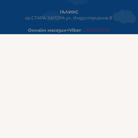
ГАЛИКС
гр.СТАРА ЗАГОРА ул. Индустриална 8
Онлайн магазин+Viber
:
0889555899
Клиенти на едро+Viber
:
0884942834
Сервиз+Viber
:
0879603293
Работно време:
понеделник - петък: 09:00ч -19:30ч
събота: 09:30ч - 18:00ч
неделя - почивен ден
ГАЛИКС Варна
гр.ВАРНА ул. Александър Дякович 45 (под хотел Golden
Tulip)
тел:
0884810555