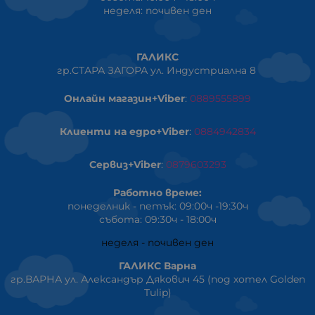
неделя: почивен ден
ГАЛИКС
гр.СТАРА ЗАГОРА ул. Индустриална 8
Онлайн магазин+Viber
:
0889555899
Клиенти на едро+Viber
:
0884942834
Сервиз+Viber
:
0879603293
Работно време:
понеделник - петък: 09:00ч -19:30ч
събота: 09:30ч - 18:00ч
неделя - почивен ден
ГАЛИКС Варна
гр.ВАРНА ул. Александър Дякович 45 (под хотел Golden
Tulip)