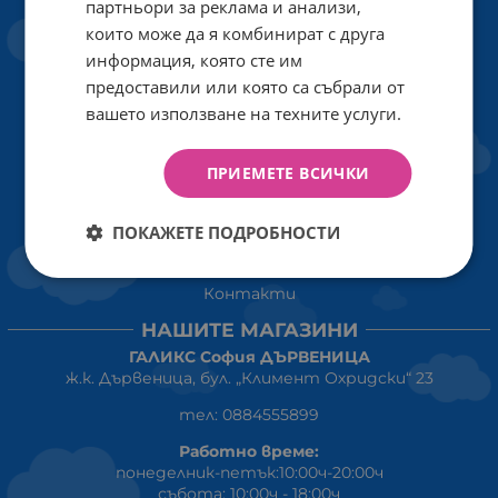
партньори за реклама и анализи,
Политиката за поверителност
които може да я комбинират с друга
Политика за използване на бисквитки
информация, която сте им
предоставили или която са събрали от
При възникване на спор, свързан с покупка онлайн,
можете да ползвате сайта ОРС
вашето използване на техните услуги.
Вашите права
ПРИЕМЕТЕ ВСИЧКИ
Отказ от сделка
За Нас
ПОКАЖЕТЕ ПОДРОБНОСТИ
Карта на сайта
Контакти
НАШИТЕ МАГАЗИНИ
ГАЛИКС София ДЪРВЕНИЦА
ж.к. Дървеница, бул. „Климент Охридски“ 23
тел: 0884555899
Работно време:
понеделник-петък:10:00ч-20:00ч
събота: 10:00ч - 18:00ч