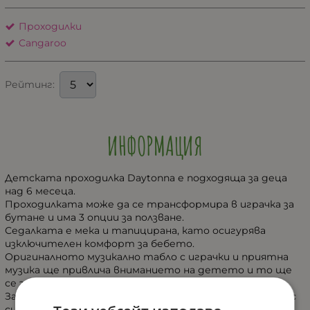
Проходилки
Cangaroo
Рейтинг:
ИНФОРМАЦИЯ
Детската проходилка Daytonna е подходяща за деца
над 6 месеца.
Проходилката може да се трансформира в играчка за
бутане и има 3 опции за ползване.
Седалката е мека и тапицирана, като осигурява
изключителен комфорт за бебето.
Оригиналното музикално табло с играчки и приятна
музика ще привлича вниманието на детето и то ще
се забавлява часове наред.
За по голяма безопасност проходилката разполага със
силиконови стопери .