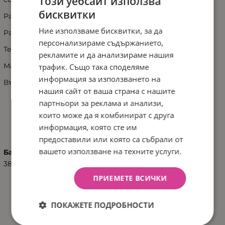
Този уебсайт използва
бисквитки
Размер: 70x64x54 см
Ние използваме бисквитки, за да
Размер на опаковка: 14x59x72 см
персонализираме съдържанието,
Тегло кг: 4.5
рекламите и да анализираме нашия
Максимално тегло кг: 9
трафик. Също така споделяме
информация за използването на
Възраст: 6 месеца +
нашия сайт от ваша страна с нашите
партньори за реклама и анализи,
които може да я комбинират с друга
ХАРАКТЕРИСТИКИ
информация, която сте им
предоставили или която са събрали от
вашето използване на техните услуги.
Баркод (ISBN, UPC, др.)
3800146244255
ПРИЕМЕТЕ ВСИЧКИ
ДОКУМЕНТИ ЗА СВАЛЯНЕ
ПОКАЖЕТЕ ПОДРОБНОСТИ