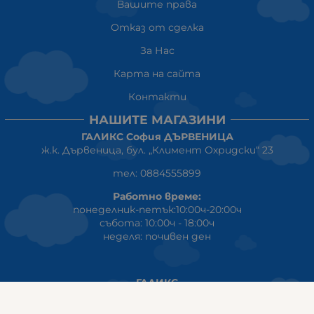
Вашите права
Отказ от сделка
За Нас
Карта на сайта
Контакти
НАШИТЕ МАГАЗИНИ
ГАЛИКС София ДЪРВЕНИЦА
ж.к. Дървеница, бул. „Климент Охридски“ 23
тел: 0884555899
Работно време:
понеделник-петък:10:00ч-20:00ч
събота: 10:00ч - 18:00ч
неделя: почивен ден
ГАЛИКС
гр.СТАРА ЗАГОРА ул. Индустриална 8