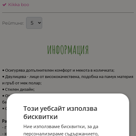
Kikka boo
Рейтинг:
ИНФОРМАЦИЯ
• Осигурява допълнителен комфорт и мекота в количката;
• Двулицева - лице от висококачествена, подобна на памук материя
и гръб от мек полар;
• Стилен дизайн;
• Отвори за предпазни колани, съвместими с всички стандартни
бебешки колички с 3 или 5-точково закопчаване;
Този уебсайт използва
• Състав: 100% полиестер.
бисквитки
Размери:
Ние използваме бисквитки, за да
- Продукт: 1.5x32x82 см / N.W. 0.17 кг
персонализираме съдържанието,
- Кашон: 34x37x49 см / G.W. 6 кг / 10 pcs/ctn