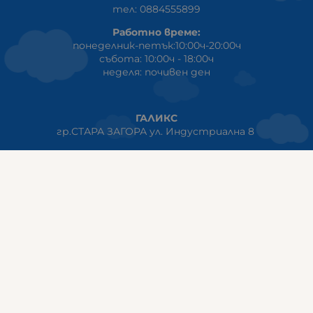
тел: 0884555899
Работно време:
понеделник-петък:10:00ч-20:00ч
събота: 10:00ч - 18:00ч
неделя: почивен ден
ГАЛИКС
гр.СТАРА ЗАГОРА ул. Индустриална 8
Онлайн магазин+Viber
:
0889555899
Клиенти на едро+Viber
:
0884942834
Сервиз+Viber
:
0879603293
Работно време:
понеделник - петък: 09:00ч -19:30ч
събота: 09:30ч - 18:00ч
неделя - почивен ден