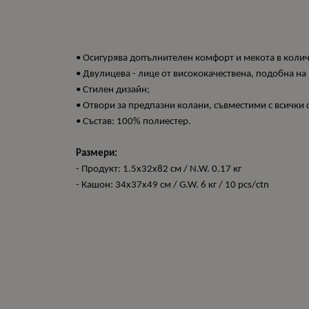
• Осигурява допълнителен комфорт и мекота в колич
• Двулицева - лице от висококачествена, подобна на
• Стилен дизайн;
• Отвори за предпазни колани, съвместими с всички 
• Състав: 100% полиестер.
Размери:
- Продукт: 1.5x32x82 см / N.W. 0.17 кг
- Кашон: 34x37x49 см / G.W. 6 кг / 10 pcs/ctn