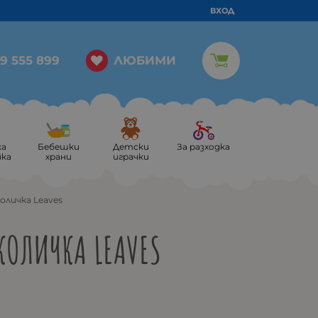
ВХОД
ЛЮБИМИ
9 555 899
ка
Бебешки
Детски
За разходка
ика
храни
играчки
оличка Leaves
КОЛИЧКА LEAVES