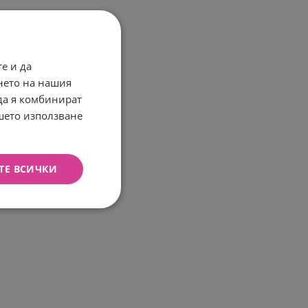
е и да
нето на нашия
 да я комбинират
ашето използване
ТЕ ВСИЧКИ