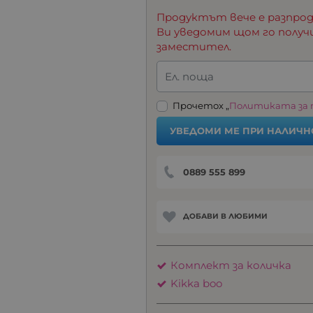
Продуктът вече е разпрод
Ви уведомим щом го получ
заместител.
Ел. поща
Прочетох „
Политиката за
УВЕДОМИ МЕ ПРИ НАЛИЧН
0889 555 899
ДОБАВИ В ЛЮБИМИ
Комплект за количка
Kikka boo