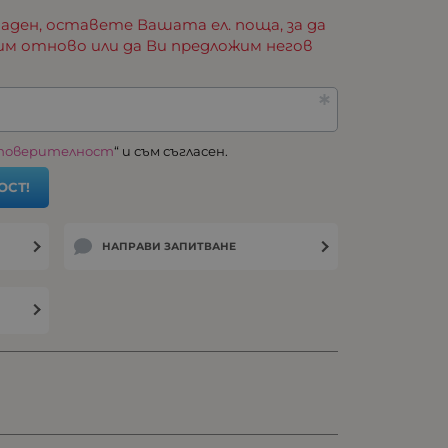
аден, оставете Вашата ел. поща, за да
им отново или да Ви предложим негов
 поверителност
“ и съм съгласен.
ОСТ!
НАПРАВИ ЗАПИТВАНЕ