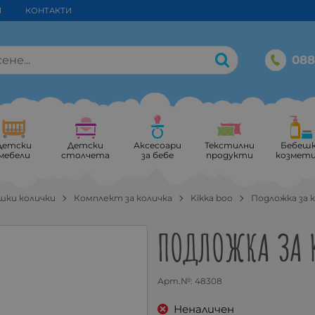
И
КОНТАКТИ
088
Детски
Детски
Аксесоари
Текстилни
Бебеш
мебели
столчета
за бебе
продукти
козмет
шки колички
Комплект за количка
Kikka boo
Подложка за к
ПОДЛОЖКА ЗА 
Арт.№:
48308
Неналичен