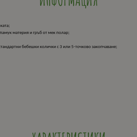
ката;
 памук материя и гръб от мек полар;
стандартни бебешки колички с 3 или 5-точково закопчаване;