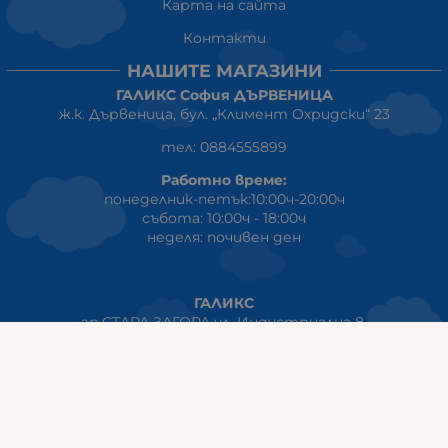
Карта на сайта
Контакти
НАШИТЕ МАГАЗИНИ
ГАЛИКС София ДЪРВЕНИЦА
ж.к. Дървеница, бул. „Климент Охридски“ 23
тел: 0884555899
Работно време:
понеделник-петък:10:00ч-20:00ч
събота: 10:00ч - 18:00ч
неделя: почивен ден
ГАЛИКС
гр.СТАРА ЗАГОРА ул. Индустриална 8
Онлайн магазин+Viber
:
0889555899
Клиенти на едро+Viber
:
0884942834