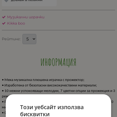
ДОБАВИ В ЛЮБИМИ
Музикални играчки
Kikka boo
Рейтинг:
ИНФОРМАЦИЯ
• Мека музикална плюшена играчка с прожектор;
• Изработена от безопасни висококачествени материали;
• 10 нежни успокояващи мелодии, 7 цветни опции за прожекция и 3
режима на бял шум;
• Регулиране на силата на звука и автоматично изключване след 30
Този уебсайт използва
минути;
бисквитки
• Отделяне на музикалната кутия за лесно почистване;