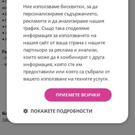
• Окачваща гайка с велкро на гърба за лесно прикрепяне към
Ние използваме бисквитки, за да
кошарката или количката;
персонализираме съдържанието,
• В съответствие със стандарти EN 71 и EN 62115;
рекламите и да анализираме нашия
• Подходяща за деца от 0+ месеца;
• Нужни 3xAAA батерии (не са включени);
трафик. Също така споделяме
• Луксозна отворена подаръчна кутия;
информация за използването на
• Размер: 24 см (в седнало положение).
нашия сайт от ваша страна с нашите
партньори за реклама и анализи,
Размери:
които може да я комбинират с друга
- Продукт: 24 cm / 0.43 кг
информация, която сте им
- Кашон: 87x32x87 см / 12.5 кг / 24 бр/кашон
предоставили или която са събрали от
вашето използване на техните услуги.
ХАРАКТЕРИСТИКИ
ПРИЕМЕТЕ ВСИЧКИ
ПОКАЖЕТЕ ПОДРОБНОСТИ
Баркод (ISBN, UPC, др.)
3801201012475