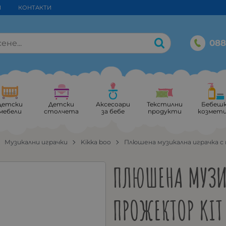
И
КОНТАКТИ
088
Детски
Детски
Аксесоари
Текстилни
Бебеш
мебели
столчета
за бебе
продукти
козмет
Музикални играчки
Kikka boo
Плюшена музикална играчка с 
ПЛЮШЕНА МУЗИ
ПРОЖЕКТОР KIT 