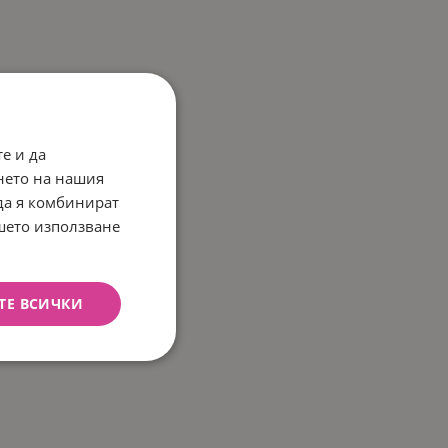
е и да
нето на нашия
 да я комбинират
ашето използване
ТЕ ВСИЧКИ