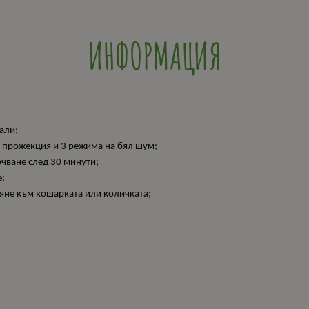
ИНФОРМАЦИЯ
али;
а прожекция и 3 режима на бял шум;
ючване след 30 минути;
е;
пяне към кошарката или количката;