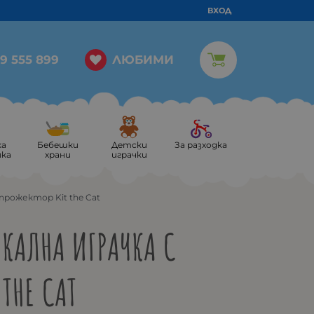
ВХОД
ЛЮБИМИ
9 555 899
ка
Бебешки
Детски
За разходка
ика
храни
играчки
прожектор Kit the Cat
КАЛНА ИГРАЧКА С
THE CAT