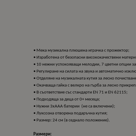
• Мека музикална плюшена играчка с прожектор;
• Изработена от безопасни висококачествени матери
• 10 нежни успокояващи мелодии, 7 цветни опции з
• Регулиране на силата на звука и автоматично изкл
• Отделяне на музикалната кутия за лесно почистван
• Окачваща гайка с велкро на гърба за лесно прикре
• В съответствие със стандарти EN 71 и EN 62115;
• Подходяща за деца от 0+ месеца;
• Нужни 3xAAA батерии (не са включени);
• Луксозна отворена подаръчна кутия;
• Размер: 24 см (в седнало положение).
Размери: