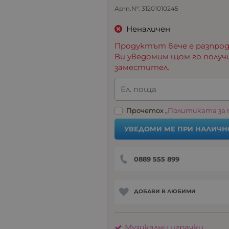
Арт.№:
31201010245
Неналичен
Продуктът вече е разпрод
Ви уведомим щом го получ
заместител.
Ел. поща
Прочетох „
Политиката за
УВЕДОМИ МЕ ПРИ НАЛИЧН
0889 555 899
ДОБАВИ В ЛЮБИМИ
Музикални играчки