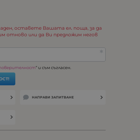
аден, оставете Вашата ел. поща, за да
им отново или да Ви предложим негов
 поверителност
“ и съм съгласен.
ОСТ!
НАПРАВИ ЗАПИТВАНЕ