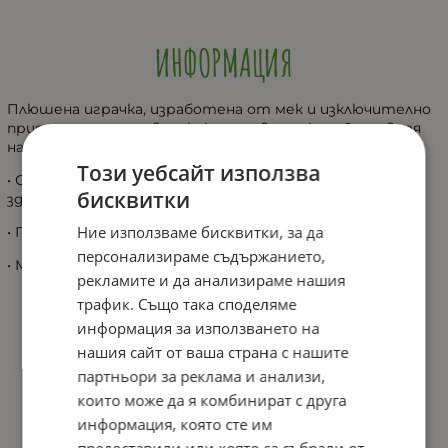
ИНФОРМАЦИЯ
Плюшена играчка, изработена от мек и изключително
приятен на допир висококачествен плюш. Отговаря
на европейската директива 2009/48/ЕО.
Този уебсайт използва
• Състав: текстил, пълнеж и багрила, безвредни за
бисквитки
здравето.
Ние използваме бисквитки, за да
• Препоръчва се за деца над 12 месеца.
персонализираме съдържанието,
• Може да се пере при температура до 30 градуса.
рекламите и да анализираме нашия
трафик. Също така споделяме
информация за използването на
нашия сайт от ваша страна с нашите
партньори за реклама и анализи,
които може да я комбинират с друга
информация, която сте им
предоставили или която са събрали от