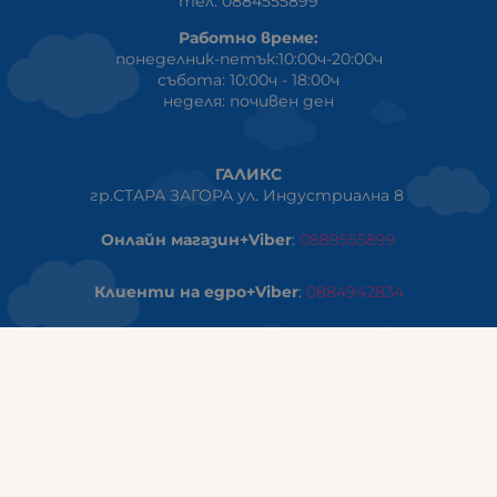
тел: 0884555899
Работно време:
понеделник-петък:10:00ч-20:00ч
събота: 10:00ч - 18:00ч
неделя: почивен ден
ГАЛИКС
гр.СТАРА ЗАГОРА ул. Индустриална 8
Онлайн магазин+Viber
:
0889555899
Клиенти на едро+Viber
:
0884942834
Сервиз+Viber
:
0879603293
Работно време:
понеделник - петък: 09:00ч -19:30ч
събота: 09:30ч - 18:00ч
неделя - почивен ден