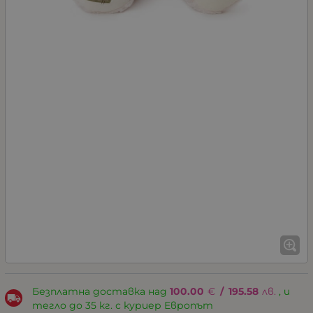
Безплатна доставка над
100.00
€
/
195.58
лв.
, и
тегло до 35 кг. с куриер Европът