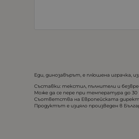
Еди, динозавърът, е плюшена играчка, 
Съставки: текстил, пълнители и безвр
Може да се пере при температура до 30 
Съответства на Европейската директи
Продуктът е изцяло произведен в Бълга