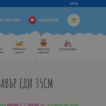
ВХОД
ЛЮБИМИ
9 555 899
ка
Бебешки
Детски
За разходка
ика
храни
играчки
АВЪР ЕДИ 35СМ
над
100.00
€
/
195.58
лв.
, и тегло до 35 кг.