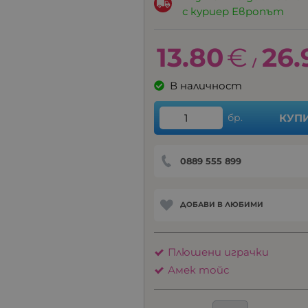
с куриер Европът
13.80
€
26.
/
В наличност
бр.
КУП
0889 555 899
ДОБАВИ В ЛЮБИМИ
Плюшени играчки
Амек тойс