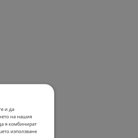
е и да
нето на нашия
 да я комбинират
ашето използване