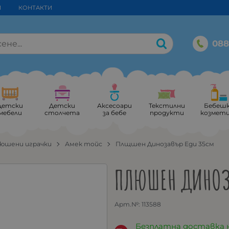
И
КОНТАКТИ
088
Детски
Детски
Аксесоари
Текстилни
Бебеш
мебели
столчета
за бебе
продукти
козмет
юшени играчки
Амек тойс
Плщшен Динозавър Еди 35см
ПЛЮШЕН ДИНОЗ
Арт.№:
113588
Безплатна доставка 