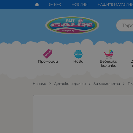
ЗА НАС
НОВИНИ
НАШИТЕ МАГАЗИН
Промоции
Нови
Бебешки
колички
Начало
Детски играчки
За момичета
Пл