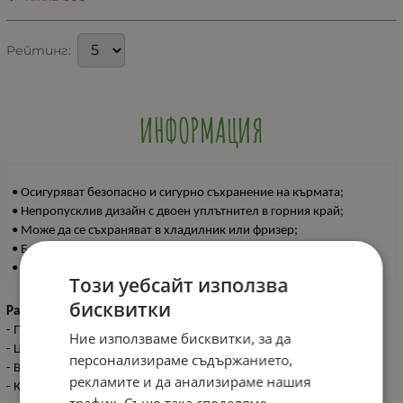
Рейтинг:
ИНФОРМАЦИЯ
• Осигуряват безопасно и сигурно съхранение на кърмата;
• Непропусклив дизайн с двоен уплътнител в горния край;
• Може да се съхраняват в хладилник или фризер;
• Без BPA;
• 200мл.
Този уебсайт използва
бисквитки
Размери:
- Продукт: 9.7x21.3 см / N.W. 0.09 кг
Ние използваме бисквитки, за да
- Цветна кутия: 4.5x10.8x12.7 см / G.W. 0.12 кг
персонализираме съдържанието,
- Вътрешен кашон: 12x26.5x29 см / G.W. 1.85 кг / 12pcs/inner box
рекламите и да анализираме нашия
- Кашон: 26.5x30.5x55 см / G.W. 8.1 кг / 48 pcs/ctn