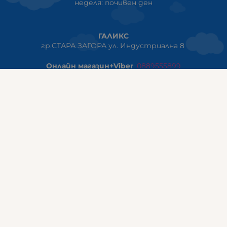
неделя: почивен ден
ГАЛИКС
гр.СТАРА ЗАГОРА ул. Индустриална 8
Онлайн магазин+Viber
:
0889555899
Клиенти на едро+Viber
:
0884942834
Сервиз+Viber
:
0879603293
Работно време:
понеделник - петък: 09:00ч -19:30ч
събота: 09:30ч - 18:00ч
неделя - почивен ден
ГАЛИКС Варна
гр.ВАРНА ул. Александър Дякович 45 (под хотел Golden
Tulip)
тел:
0884810555