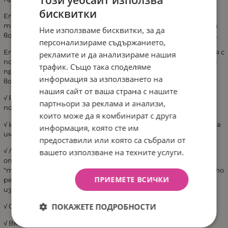
бисквитки
Етап 2: усъвършенстваната система за изпаряване с
технология NanoCloud овлажнява въздуха чрез добавяне на
Ние използваме бисквитки, за да
водни молекули към него и не пренася бактерии или накип.
персонализираме съдържанието,
Етап 3: здравословният въздух се изкарва от овлажнителя с
рекламите и да анализираме нашия
постоянна скорост, като така във вашия дом се получава
трафик. Също така споделяме
приятно влажен и здравословен въздух без образуване на
информация за използването на
водна мъгла.
нашия сайт от ваша страна с нашите
√ Равномерно разпределя овлажнения въздух в
партньори за реклама и анализи,
помещението
които може да я комбинират с друга
√ Избирайте между тихо и стандартно овлажняване, за да
информация, която сте им
имате максимална гъвкавост.
предоставили или която са събрали от
√ Лесен за пълнене резервоар: Напълнете с кана или
вашето използване на техните услуги.
отнесете резервоара за вода до чешмата. Индикаторът
"max" ясно показва докъде да напълните резервоара. Когато
ПРИЕМЕТЕ ВСИЧКИ
резервоарът е празен, овлажнителят автоматично се
изключва и дисплеят посочва, че е нужно пълнене.
ПОКАЖЕТЕ ПОДРОБНОСТИ
√ Скорост на овлажняване: 200мл/ч
√ Вместимост на резервоара за вода: 2л