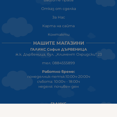
Отказ от сделка
За Нас
Карта на сайта
Контакти
НАШИТЕ МАГАЗИНИ
ГАЛИКС София ДЪРВЕНИЦА
ж.к. Дървеница, бул. „Климент Охридски“ 23
тел: 0884555899
Работно време:
понеделник-петък:10:00ч-20:00ч
събота: 10:00ч - 18:00ч
неделя: почивен ден
ГАЛИКС
гр.СТАРА ЗАГОРА ул. Индустриална 8