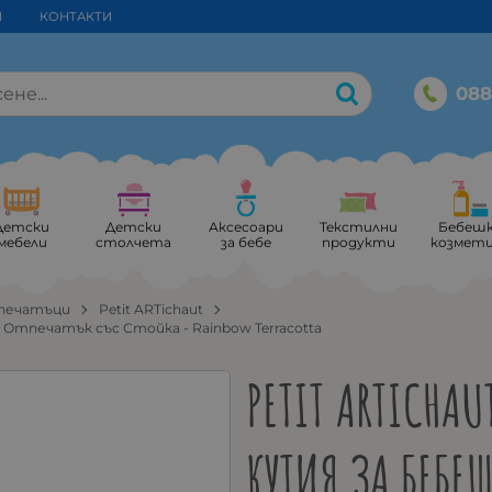
И
КОНТАКТИ
088
Детски
Детски
Аксесоари
Текстилни
Бебеш
мебели
столчета
за бебе
продукти
козмет
тпечатъци
Petit ARTichaut
 Отпечатък със Стойка - Rainbow Terracotta
PETIT ARTICHA
КУТИЯ ЗА БЕБЕ