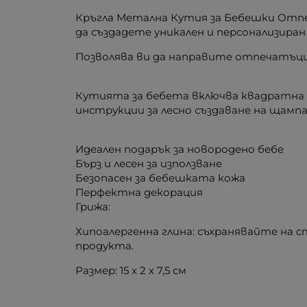
Кръгла Метална Кутия за Бебешки Отпеч
да създадете уникален и персонализиран
Позволява ви да направите отпечатъци 
Кутията за бебета включва квадратна м
инструкции за лесно създаване на щампа
Идеален подарък за новородено бебе
Бърз и лесен за използване
Безопасен за бебешката кожа
Перфектна декорация
Грижа:
Хипоалергенна глина: съхранявайте на с
продукта.
Размер: 15 х 2 х 7,5 см