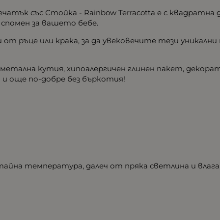
атък със Стойка - Rainbow Terracotta e с квадратна
 спомен за вашето бебе.
от ръце или крака, за да увековечите тези уникални
етална кутия, хипоалергичен глинен пакет, декорат
 и още по-добре без бъркотия!
тайна температура, далеч от пряка светлина и влага