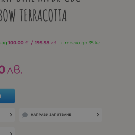
BOW TERRACOTTA
над
100.00
€
/
195.58
лв.
, и тегло до 35 кг.
0
лв.
И
НАПРАВИ ЗАПИТВАНЕ