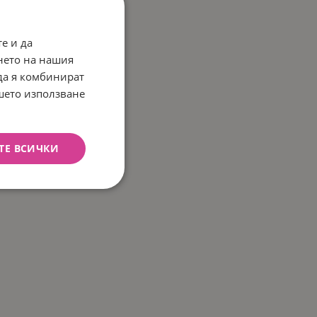
е и да
нето на нашия
 да я комбинират
ашето използване
ТЕ ВСИЧКИ