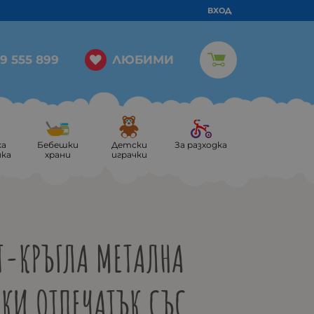
ВХОД
ЛЮБИМИ
9 555 899
ка
Бебешки
Детски
За разходка
ика
храни
играчки
UT-КРЪГЛА МЕТАЛНА
ШКИ ОТПЕЧАТЪК СЪС