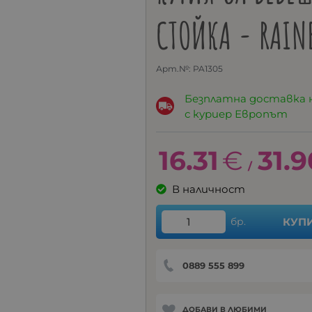
СТОЙКА - RAIN
Арт.№:
PA1305
Безплатна доставка 
с куриер Европът
16.31
€
31.9
/
В наличност
бр.
КУП
0889 555 899
ДОБАВИ В ЛЮБИМИ