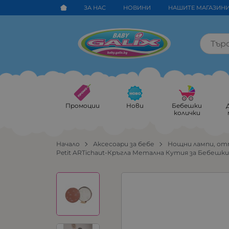
ЗА НАС
НОВИНИ
НАШИТЕ МАГАЗИН
Промоции
Нови
Бебешки
колички
Начало
Аксесоари за бебе
Нощни лампи, о
Petit ARTichaut-Кръгла Метална Кутия за Бебешки