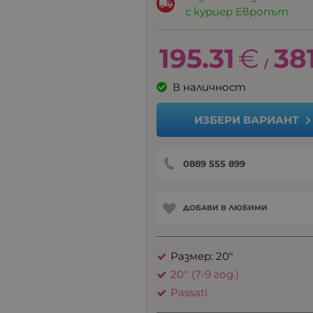
с куриер Европът
195.31
€
38
/
В наличност
ИЗБЕРИ ВАРИАНТ
0889 555 899
ДОБАВИ В ЛЮБИМИ
Размер: 20"
20'' (7-9 год.)
Passati