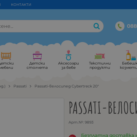
И
КОНТАКТИ
088
Детски
Детски
Аксесоари
Текстилни
Бебеш
мебели
столчета
за бебе
продукти
козмет
од.)
Passati
Passati-велосипед Cybertreck 20"
PASSATI-ВЕЛОС
Арт.№:
9893
Безплатна доставка 