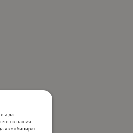
е и да
нето на нашия
 да я комбинират