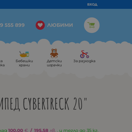
ВХОД
ЛЮБИМИ
9 555 899
ка
Бебешки
Детски
За разходка
ика
храни
играчки
ИПЕД CYBERTRECK 20"
над
100.00
€
/
195.58
лв.
, и тегло до 35 кг.