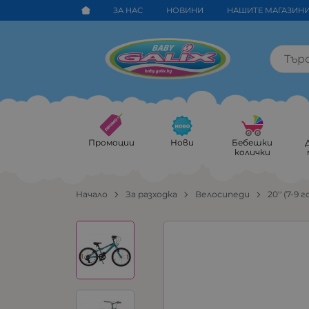
ЗА НАС
НОВИНИ
НАШИТЕ МАГАЗИН
Промоции
Нови
Бебешки
колички
Начало
За разходка
Велосипеди
20'' (7-9 г