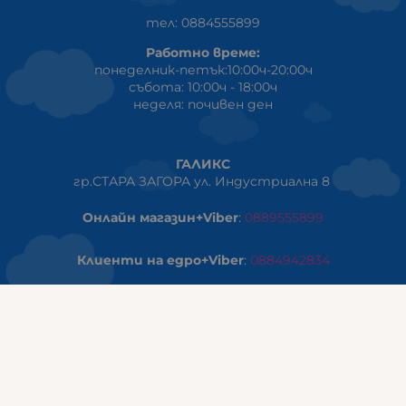
тел: 0884555899
Работно време:
понеделник-петък:10:00ч-20:00ч
събота: 10:00ч - 18:00ч
неделя: почивен ден
ГАЛИКС
гр.СТАРА ЗАГОРА ул. Индустриална 8
Онлайн магазин+Viber
:
0889555899
Клиенти на едро+Viber
:
0884942834
Сервиз+Viber
:
0879603293
Работно време:
понеделник - петък: 09:00ч -19:30ч
събота: 09:30ч - 18:00ч
неделя - почивен ден