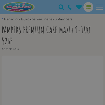
Назад до Еднократни пелени Pampers
PAMPERS PREMIUM CARE MAXI4 9-14КГ
52БР
Арт.№:
4354