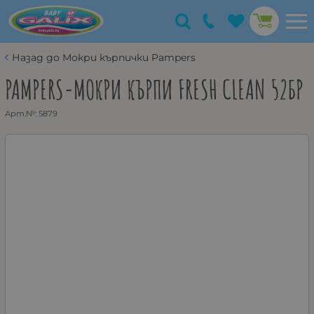
Назад до Мокри кърпички Pampers
PAMPERS-МОКРИ КЪРПИ FRESH CLEAN 52БР
Арт.№:
5879