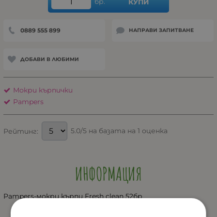
бр.
КУПИ
0889 555 899
НАПРАВИ ЗАПИТВАНЕ
ДОБАВИ В ЛЮБИМИ
Мокри кърпички
Pampers
5.0/5 на базата на 1 оценка
Рейтинг:
ИНФОРМАЦИЯ
Pampers-мокри кърпи Fresh clean 52бр