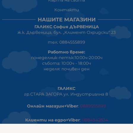
Контакти
НАШИТЕ МАГАЗИНИ
ГАЛИКС София ДЪРВЕНИЦА
ж.к. Дървеница, бул. „Климент Охридски“ 23
тел: 0884555899
Работно време:
понеделник-петък:10:00ч-20:00ч
събота: 10:00ч - 18:00ч
неделя: почивен ден
ГАЛИКС
гр.СТАРА ЗАГОРА ул. Индустриална 8
Онлайн магазин+Viber
:
0889555899
Клиенти на едро+Viber
:
0884942834