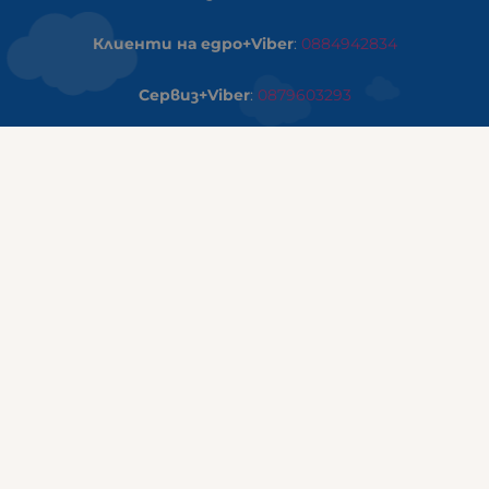
Клиенти на едро+Viber
:
0884942834
Сервиз+Viber
:
0879603293
Работно време:
понеделник - петък: 09:00ч -19:30ч
събота: 09:30ч - 18:00ч
неделя - почивен ден
ГАЛИКС Варна
гр.ВАРНА ул. Александър Дякович 45 (под хотел Golden
Tulip)
тел:
0884810555
Работно време:
понеделник - петък: 10:00ч -19:00ч
събота: 10:00ч - 17:00ч
неделя: почивен ден