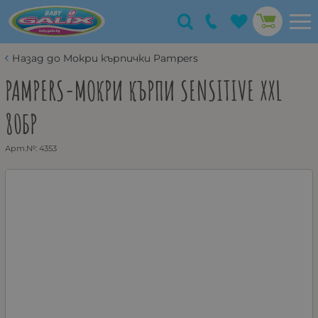
Назад до Мокри кърпички Pampers
PAMPERS-МОКРИ КЪРПИ SENSITIVE XXL
80БР
Арт.№:
4353