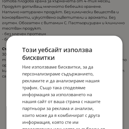
Готова плодова храна за кърмачета от 4-тия месец.
Продукт допълващ млечното бебешко хранене.
Напълно натурален продукт. Без химически вещества и
консерванти, изкуствено оцветители и аромати. Без
глутен. Обогатен с витамин C. Пастьоризиран и клинично
тестван продукт.
- без млечен протеин
- без глутен
Този уебсайт използва
Състав:
плодови пюрета общо съдържание 79,9% (банани
30,9%, ябълки 29%, праскови 20%), питейна вода,
бисквитки
тръстикова захар, царевично нишесте, био пълнозърнесто
оризово брашно, регулатор на киселинността: Лимонова
Ние използваме бисквитки, за да
киселина, Витамин С. За производството на 100г. продукт
персонализираме съдържанието,
са използвани 93,3г. плодове.
рекламите и да анализираме нашия
трафик. Също така споделяме
информация за използването на
нашия сайт от ваша страна с нашите
партньори за реклама и анализи,
които може да я комбинират с друга
информация, която сте им
предоставили или която са събрали от