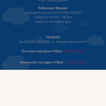
тел: 0884555899
Работно време:
понеделник-петък:10:00ч-20:00ч
събота: 10:00ч - 18:00ч
неделя: почивен ден
ГАЛИКС
гр.СТАРА ЗАГОРА ул. Индустриална 8
Онлайн магазин+Viber
:
0889555899
Клиенти на едро+Viber
:
0884942834
Сервиз+Viber
:
0879603293
Работно време:
понеделник - петък: 09:00ч -19:30ч
събота: 09:30ч - 18:00ч
неделя - почивен ден