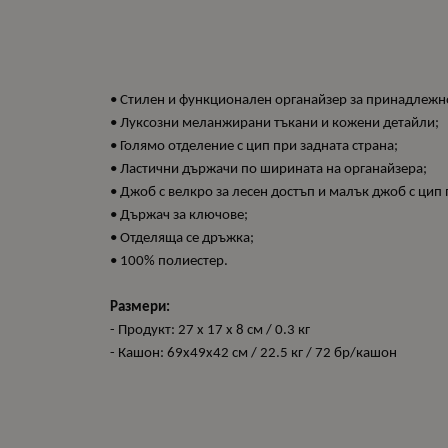
• Стилен и функционален органайзер за принадлежн
• Луксозни меланжирани тъкани и кожени детайли;
• Голямо отделение с цип при задната страна;
• Ластични държачи по ширината на органайзера;
• Джоб с велкро за лесен достъп и малък джоб с цип
• Държач за ключове;
• Отделяща се дръжка;
• 100% полиестер.
Размери:
- Продукт: 27 х 17 х 8 см / 0.3 кг
- Кашон: 69x49x42 см / 22.5 кг / 72 бр/кашон