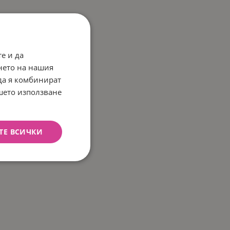
е и да
нето на нашия
 да я комбинират
ашето използване
ТЕ ВСИЧКИ