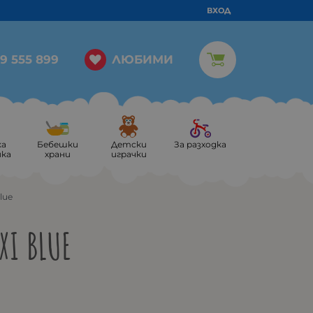
ВХОД
ЛЮБИМИ
9 555 899
ка
Бебешки
Детски
За разходка
ика
храни
играчки
lue
XI BLUE