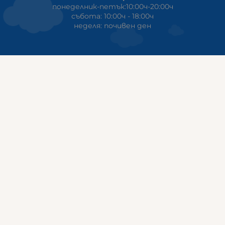
понеделник-петък:10:00ч-20:00ч
събота: 10:00ч - 18:00ч
неделя: почивен ден
ГАЛИКС
гр.СТАРА ЗАГОРА ул. Индустриална 8
Онлайн магазин+Viber
:
0889555899
Клиенти на едро+Viber
:
0884942834
Сервиз+Viber
:
0879603293
Работно време:
понеделник - петък: 09:00ч -19:30ч
събота: 09:30ч - 18:00ч
неделя - почивен ден
ГАЛИКС Варна
гр.ВАРНА ул. Александър Дякович 45 (под хотел Golden