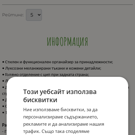
Рейтинг:
ИНФОРМАЦИЯ
• Стилен и функционален органайзер за принадлежности;
• Луксозни меланжирани тъкани и кожени детайли;
• Голямо отделение с цип при задната страна;
• Ластични държачи по ширината на органайзера;
• Джоб с велкро за лесен достъп и малък джоб с цип при предната
Този уебсайт използва
страна;
бисквитки
• Държач за ключове;
• Отделяща се дръжка;
Ние използваме бисквитки, за да
• 100% полиестер.
персонализираме съдържанието,
рекламите и да анализираме нашия
Размери:
трафик. Също така споделяме
- Продукт: 27 х 17 х 8 см / 0.3 кг