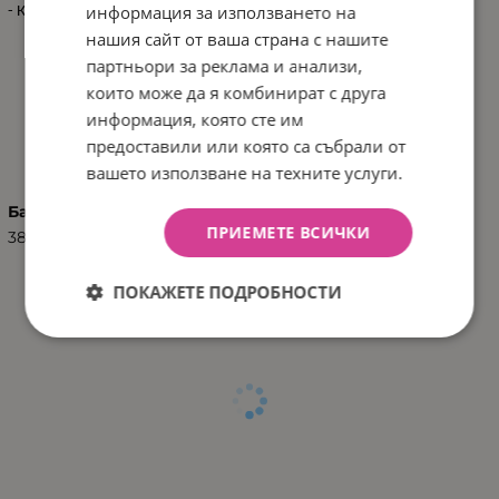
информация за използването на
- Кашон: 69x49x42 см / 22.5 кг / 72 бр/кашон
нашия сайт от ваша страна с нашите
партньори за реклама и анализи,
които може да я комбинират с друга
информация, която сте им
ХАРАКТЕРИСТИКИ
предоставили или която са събрали от
вашето използване на техните услуги.
Баркод (ISBN, UPC, др.)
ПРИЕМЕТЕ ВСИЧКИ
3801108020498
ПОКАЖЕТЕ ПОДРОБНОСТИ