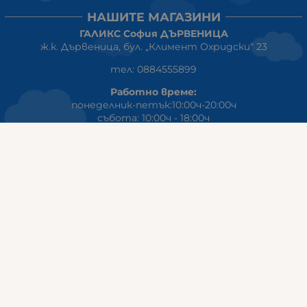
НАШИТЕ МАГАЗИНИ
ГАЛИКС София ДЪРВЕНИЦА
ж.к. Дървеница, бул. „Климент Охридски“ 23
тел: 0884555899
Работно време:
понеделник-петък:10:00ч-20:00ч
събота: 10:00ч - 18:00ч
неделя: почивен ден
ГАЛИКС
гр.СТАРА ЗАГОРА ул. Индустриална 8
Онлайн магазин+Viber
:
0889555899
Клиенти на едро+Viber
:
0884942834
Сервиз+Viber
:
0879603293