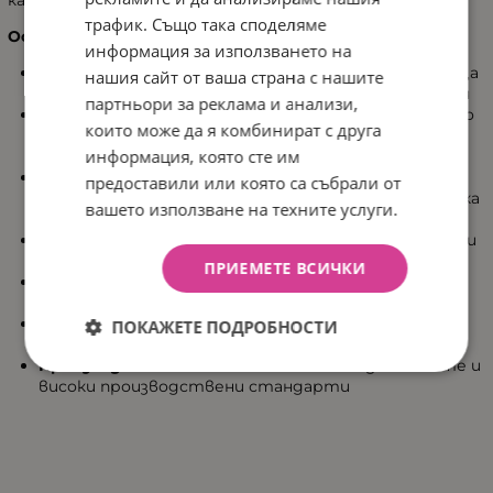
трафик. Също така споделяме
Основни характеристики:
информация за използването на
Универсални размери
80x100 см, подходящи за деца
нашия сайт от ваша страна с нашите
от различни възрасти и разнообразни приложения
партньори за реклама и анализи,
Изработено от
бамбукова вискоза и памук
, които
които може да я комбинират с друга
осигуряват естествена мекота и дълготрайна
информация, която сте им
издръжливост
Предлага се в
модерни цветови комбинации
,
предоставили или която са събрали от
които ще се впишат в интериора на всяка детска
вашето използване на техните услуги.
стая
Леко и меко
, предоставя максимален комфорт при
допир с кожата
ПРИЕМЕТЕ ВСИЧКИ
Лесно за поддръжка
и устойчиво на често пране,
запазвайки качеството си
Издръжливо при използване
, осигуряващо
ПОКАЖЕТЕ ПОДРОБНОСТИ
дълготрайна употреба
Произведено в Полша
с внимание към детайлите и
високи производствени стандарти