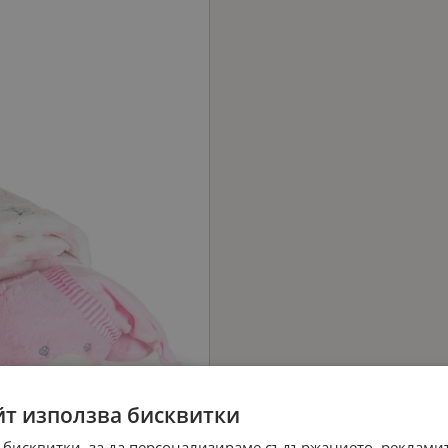
йт използва бисквитки
 бисквитки, за да персонализираме съдържанието, рекламит