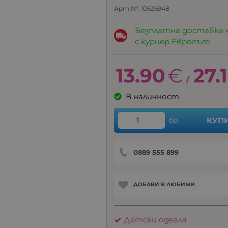
Арт.№:
10626948
Безплатна доставка 
с куриер Европът
13.90
€
27.
/
В наличност
бр.
КУП
0889 555 899
ДОБАВИ В ЛЮБИМИ
Детски одеaла