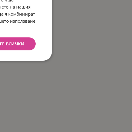
нето на нашия
 да я комбинират
ашето използване
ТЕ ВСИЧКИ