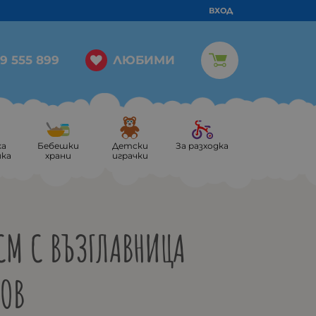
ВХОД
ЛЮБИМИ
9 555 899
ка
Бебешки
Детски
За разходка
ика
храни
играчки
CM С ВЪЗГЛАВНИЦА
ЗОВ