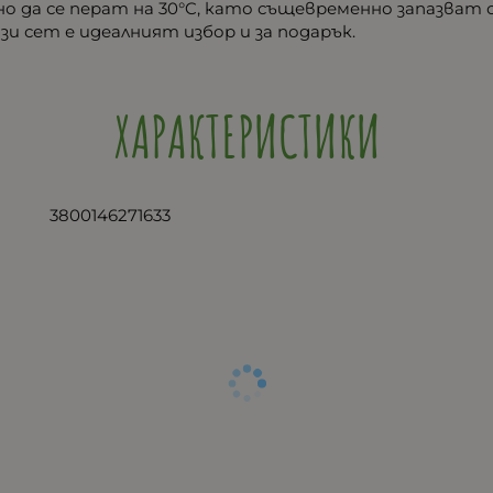
о да се перат на 30°C, като същевременно запазват
и сет е идеалният избор и за подарък.
ХАРАКТЕРИСТИКИ
3800146271633