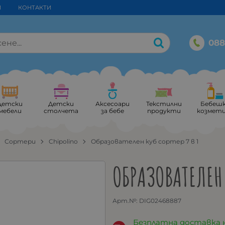
И
КОНТАКТИ
088
Детски
Детски
Аксесоари
Текстилни
Бебеш
мебели
столчета
за бебе
продукти
козмет
Сортери
Chipolino
Образователен куб сортер 7 в 1
ОБРАЗОВАТЕЛЕН 
Арт.№:
DIG02468887
Безплатна доставка 