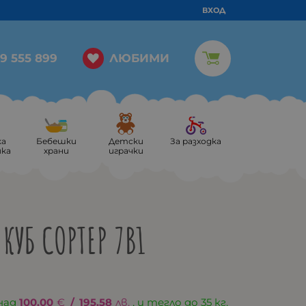
ВХОД
ЛЮБИМИ
9 555 899
ка
Бебешки
Детски
За разходка
ика
храни
играчки
КУБ СОРТЕР 7В1
над
100.00
€
/
195.58
лв.
, и тегло до 35 кг.