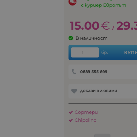
с куриер Европът
15.00
€
29.
/
В наличност
бр.
КУП
0889 555 899
ДОБАВИ В ЛЮБИМИ
Сортери
Chipolino