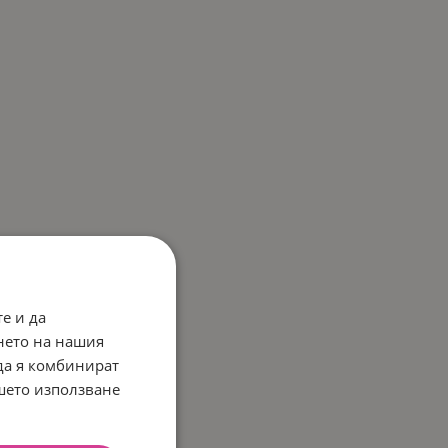
е и да
нето на нашия
 да я комбинират
ашето използване