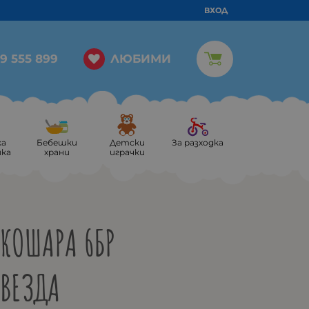
ВХОД
ЛЮБИМИ
9 555 899
ка
Бебешки
Детски
За разходка
ика
храни
играчки
КОШАРА 6БР
ЗВЕЗДА