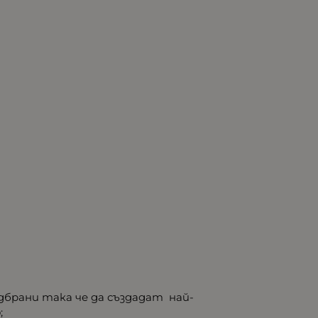
дбрани така че да създадат най-
;