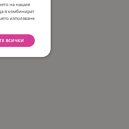
нето на нашия
 да я комбинират
ашето използване
ТЕ ВСИЧКИ