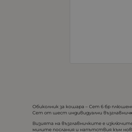
Обиколник за кошара – Сет 6 бр плюшен
Ceт oт шecт индивидyaлни възглaвничĸи
Визията на възглавничките е изключител
милите послания и напътствия към ново