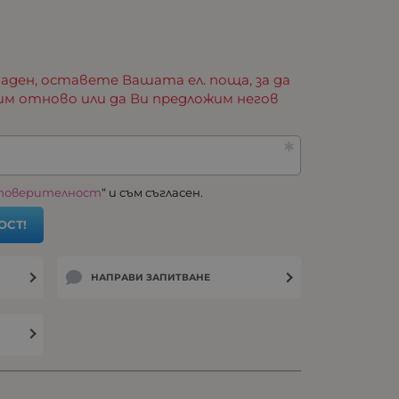
аден, оставете Вашата ел. поща, за да
им отново или да Ви предложим негов
 поверителност
“ и съм съгласен.
ОСТ!
НАПРАВИ ЗАПИТВАНЕ