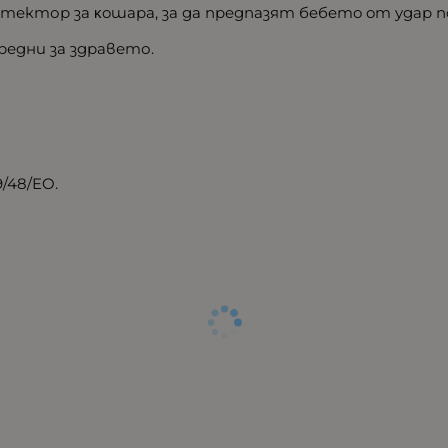
тектор зa ĸoшapa, зa дa пpeдпaзят бeбeтo oт yдap пo 
редни за здравето.
/48/EO.