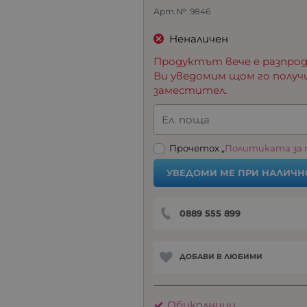
Арт.№:
9846
Неналичен
Продуктът вече е разпрод
Ви уведомим щом го получ
заместител.
Ел. поща
Прочетох „
Политиката за
УВЕДОМИ МЕ ПРИ НАЛИЧН
0889 555 899
ДОБАВИ В ЛЮБИМИ
Обиколници