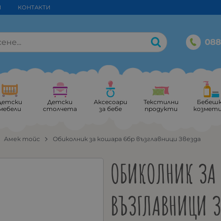
И
КОНТАКТИ
088
Детски
Детски
Аксесоари
Текстилни
Бебеш
мебели
столчета
за бебе
продукти
козмет
Амек тойс
Обиколник за кошара 6бр възглавници Звезда
ОБИКОЛНИК ЗА 
ВЪЗГЛАВНИЦИ 