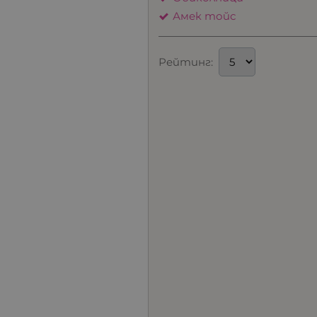
Амек тойс
Рейтинг: