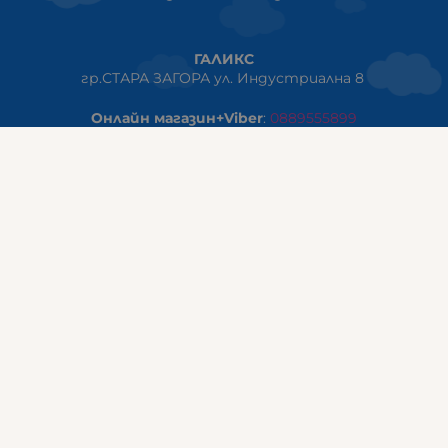
ГАЛИКС
гр.СТАРА ЗАГОРА ул. Индустриална 8
Онлайн магазин+Viber
:
0889555899
Клиенти на едро+Viber
:
0884942834
Сервиз+Viber
:
0879603293
Работно време:
понеделник - петък: 09:00ч -19:30ч
събота: 09:30ч - 18:00ч
неделя - почивен ден
ГАЛИКС Варна
гр.ВАРНА ул. Александър Дякович 45 (под хотел Golden
Tulip)
тел:
0884810555