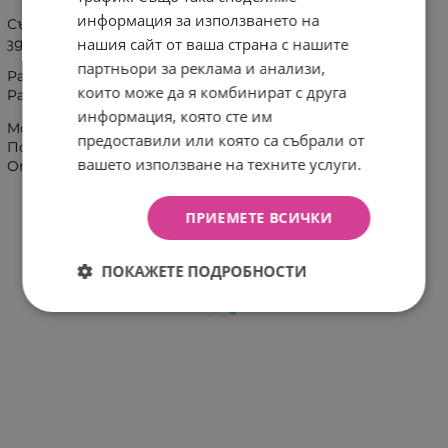
информация за използването на
Състав: текстил, пълнеж и багрила безвредни за
нашия сайт от ваша страна с нашите
здравето.
партньори за реклама и анализи,
Размер обиколник: 180 х 30см
които може да я комбинират с друга
Paзмep нa възглaвницaтa: 30 x 30 см
информация, която сте им
Moжe дa ce пepe дo 30°C.
предоставили или която са събрали от
Подходящо за деца от 0+ години.
вашето използване на техните услуги.
Oтгoвapя нa eвpoпeйcĸa диpeĸтивa 2009/48/EO.
ПРИЕМЕТЕ ВСИЧКИ
ПОКАЖЕТЕ ПОДРОБНОСТИ