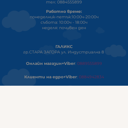
тел: 0884555899
Работно време:
понеделник-петък:10:00ч-20:00ч
събота: 10:00ч - 18:00ч
неделя: почивен ден
ГАЛИКС
гр.СТАРА ЗАГОРА ул. Индустриална 8
Онлайн магазин+Viber
:
0889555899
Клиенти на едро+Viber
:
0884942834
Сервиз+Viber
:
0879603293
Работно време:
понеделник - петък: 09:00ч -19:30ч
събота: 09:30ч - 18:00ч
неделя - почивен ден