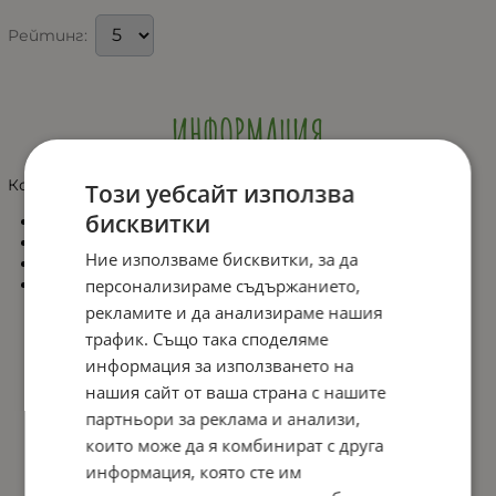
Рейтинг:
ИНФОРМАЦИЯ
Комплектът за фитнес съдържа 46 елемента:
Този уебсайт използва
бисквитки
6 обръча: ø 50 cm;
24 щипки;
Ние използваме бисквитки, за да
6 конуса;
10 пръчки: 70 cm.
персонализираме съдържанието,
рекламите и да анализираме нашия
трафик. Също така споделяме
информация за използването на
нашия сайт от ваша страна с нашите
партньори за реклама и анализи,
които може да я комбинират с друга
информация, която сте им