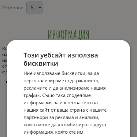
Рейтинг:
ИНФОРМАЦИЯ
Комплектът съдържа дървени форми за сортиране и
Този уебсайт използва
нанизване в различни цветове и основа. Играта
насърчава фините двигателни умения при децата и
бисквитки
спобобността им да разпознават цветовете и
формите.
Ние използваме бисквитки, за да
персонализираме съдържанието,
Размери на основата: 48 x 9.5 cm; форма – 7 cm.
рекламите и да анализираме нашия
трафик. Също така споделяме
информация за използването на
нашия сайт от ваша страна с нашите
партньори за реклама и анализи,
които може да я комбинират с друга
информация, която сте им