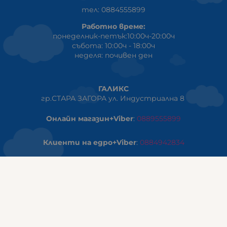
тел: 0884555899
Работно време:
понеделник-петък:10:00ч-20:00ч
събота: 10:00ч - 18:00ч
неделя: почивен ден
ГАЛИКС
гр.СТАРА ЗАГОРА ул. Индустриална 8
Онлайн магазин+Viber
:
0889555899
Клиенти на едро+Viber
:
0884942834
Сервиз+Viber
:
0879603293
Работно време:
понеделник - петък: 09:00ч -19:30ч
събота: 09:30ч - 18:00ч
неделя - почивен ден