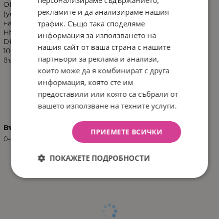
OPTIPRO® - уникална технология, която оптимизира
рекламите и да анализираме нашия
(усъвършенства) протеините, както по отношение
трафик. Също така споделяме
на качество, така и по отношение на количество.
HM-O® е уникална формула.
информация за използването на
DHA - удвоено количество*.
нашия сайт от ваша страна с нашите
100% лактоза - Лактозата е единственият
партньори за реклама и анализи,
въглехидрат в NAN® OPTIPRO® 1 HM-O®.
които може да я комбинират с друга
информация, която сте им
ХАРАКТЕРИСТИКИ
предоставили или която са събрали от
вашето използване на техните услуги.
Възраст
ПРИЕМЕТЕ ВСИЧКИ
0-6
ПОКАЖЕТЕ ПОДРОБНОСТИ