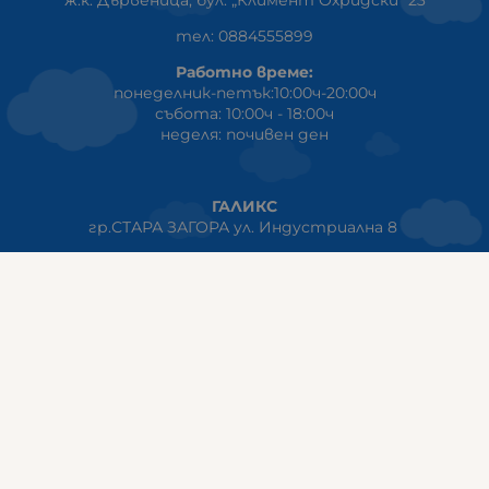
тел: 0884555899
Работно време:
понеделник-петък:10:00ч-20:00ч
събота: 10:00ч - 18:00ч
неделя: почивен ден
ГАЛИКС
гр.СТАРА ЗАГОРА ул. Индустриална 8
Онлайн магазин+Viber
:
0889555899
Клиенти на едро+Viber
:
0884942834
Сервиз+Viber
:
0879603293
Работно време:
понеделник - петък: 09:00ч -19:30ч
събота: 09:30ч - 18:00ч