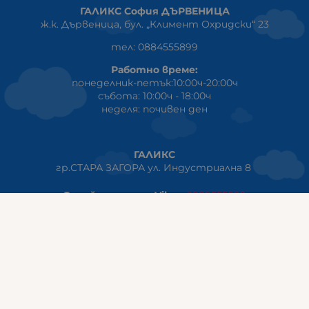
ГАЛИКС София ДЪРВЕНИЦА
ж.к. Дървеница, бул. „Климент Охридски“ 23
тел: 0884555899
Работно време:
понеделник-петък:10:00ч-20:00ч
събота: 10:00ч - 18:00ч
неделя: почивен ден
ГАЛИКС
гр.СТАРА ЗАГОРА ул. Индустриална 8
Онлайн магазин+Viber
:
0889555899
Клиенти на едро+Viber
:
0884942834
Сервиз+Viber
:
0879603293
Работно време:
понеделник - петък: 09:00ч -19:30ч