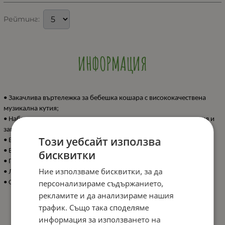
Рейтинг:
ИНФОРМАЦИЯ
• Закачлива въртележка за бебешка кошара с висококачествена
музикална кутия;
• Набирането на механизма стартира нежна приспивна мелодия и
завърта цветните плюшени играчки;
Този уебсайт използва
• Без нужда от батерии;
• В съответствие със стандарт EN71;
бисквитки
• Подходяща за деца от 0+ месеца;
Ние използваме бисквитки, за да
• Луксозна подаръчна кутия;
персонализираме съдържанието,
• Стандартен размер.
рекламите и да анализираме нашия
трафик. Също така споделяме
ХАРАКТЕРИСТИКИ
информация за използването на