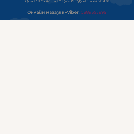
гр.СТАРА ЗАГОРА ул. Индустриална 8
Онлайн магазин+Viber
:
0889555899
Клиенти на едро+Viber
:
0884942834
Сервиз+Viber
:
0879603293
Работно време:
понеделник - петък: 09:00ч -19:30ч
събота: 09:30ч - 18:00ч
неделя - почивен ден
ГАЛИКС Варна
гр.ВАРНА ул. Александър Дякович 45 (под хотел Golden
Tulip)
тел:
0884810555
Работно време:
понеделник - петък: 10:00ч -19:00ч
събота: 10:00ч - 17:00ч