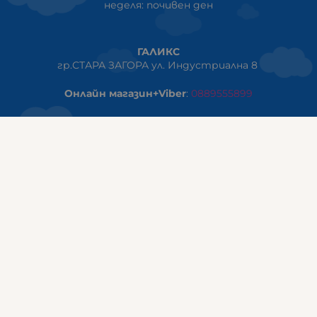
неделя: почивен ден
ГАЛИКС
гр.СТАРА ЗАГОРА ул. Индустриална 8
Онлайн магазин+Viber
:
0889555899
Клиенти на едро+Viber
:
0884942834
Сервиз+Viber
:
0879603293
Работно време:
понеделник - петък: 09:00ч -19:30ч
събота: 09:30ч - 18:00ч
неделя - почивен ден
ГАЛИКС Варна
гр.ВАРНА ул. Александър Дякович 45 (под хотел Golden
Tulip)