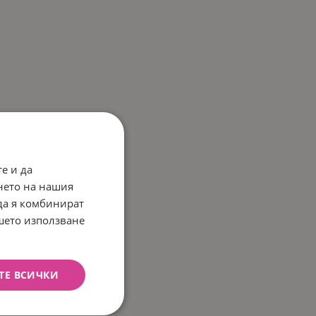
е и да
нето на нашия
 да я комбинират
ашето използване
ТЕ ВСИЧКИ