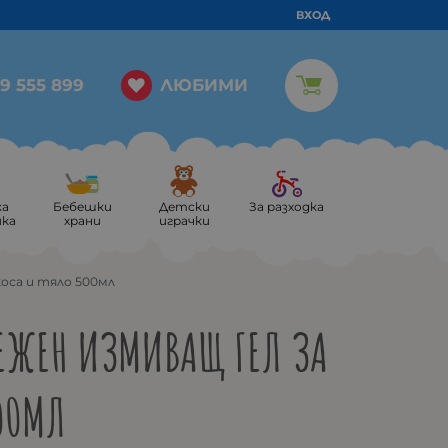
ВХОД
ЛЮБИМИ
9 555 899
ка
Бебешки
Детски
За разходка
ика
храни
играчки
коса и тяло 500мл
НЕЖЕН ИЗМИВАЩ ГЕЛ ЗА
00МЛ