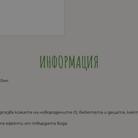
ИНФОРМАЦИЯ
00мл
дпазва кожата на новородените (1), бебетата и децата, как
ите ефекти от твърдата вода.