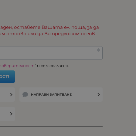
аден, оставете Вашата ел. поща, за да
им отново или да Ви предложим негов
 поверителност
“ и съм съгласен.
ОСТ!
НАПРАВИ ЗАПИТВАНЕ