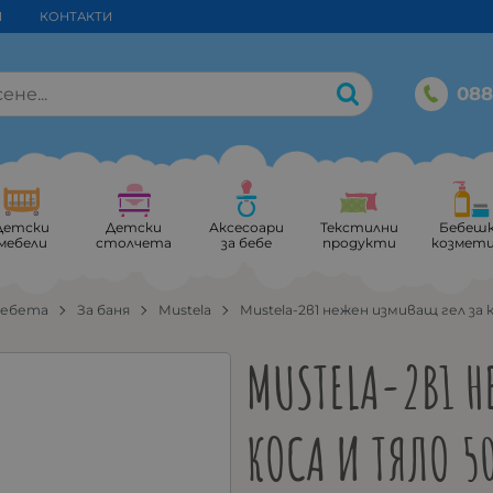
И
КОНТАКТИ
088
Детски
Детски
Аксесоари
Текстилни
Бебеш
мебели
столчета
за бебе
продукти
козмет
бебета
За баня
Mustela
Mustela-2в1 нежен измиващ гел за 
MUSTELA-2В1 
КОСА И ТЯЛО 5