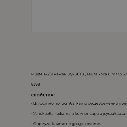
Mustela-2в1 нежен измиващ гел за коса и тяло 5
8398
СВОЙСТВА :
• Цялостно почиства, като същевременно пре
• Успокоява кожата и компенсира изсушаващ
• Формула, която не дразни очите.