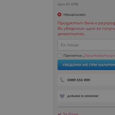
Арт.№:
6793
Неналичен
Продуктът вече е разпрод
Ви уведомим щом го получ
заместител.
Ел. поща
Прочетох „
Политиката за
УВЕДОМИ МЕ ПРИ НАЛИЧН
0889 555 899
ДОБАВИ В ЛЮБИМИ
За баня