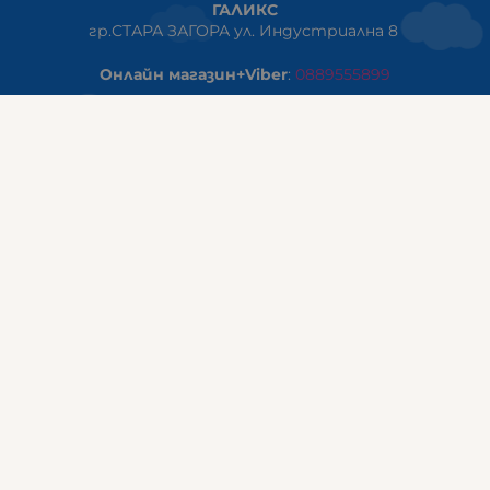
ГАЛИКС
гр.СТАРА ЗАГОРА ул. Индустриална 8
Онлайн магазин+Viber
:
0889555899
Клиенти на едро+Viber
:
0884942834
Сервиз+Viber
:
0879603293
Работно време:
понеделник - петък: 09:00ч -19:30ч
събота: 09:30ч - 18:00ч
неделя - почивен ден
ГАЛИКС Варна
гр.ВАРНА ул. Александър Дякович 45 (под хотел Golden
Tulip)
тел:
0884810555
Работно време:
понеделник - петък: 10:00ч -19:00ч