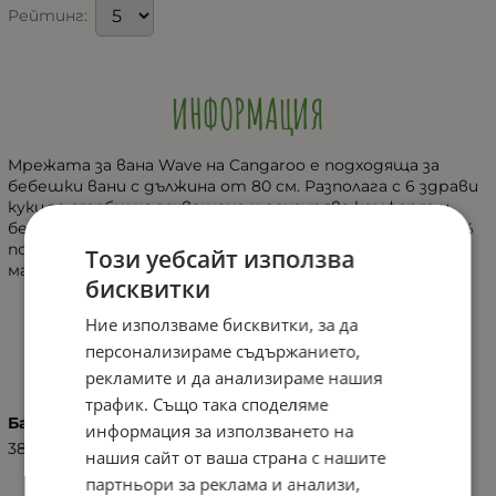
Рейтинг:
ИНФОРМАЦИЯ
Мрежата за вана Wave на Cangaroo е подходяща за
бебешки вани с дължина от 80 см. Разполага с 6 здрави
куки за стабилно захващане и осигурява комфорт и
безопасност по време на къпане. Изработена от 100%
полиестер – бързосъхнещ и лесен за поддръжка
Този уебсайт използва
материал.
бисквитки
Ние използваме бисквитки, за да
ХАРАКТЕРИСТИКИ
персонализираме съдържанието,
рекламите и да анализираме нашия
трафик. Също така споделяме
Баркод (ISBN, UPC, др.)
информация за използването на
3800146268817
нашия сайт от ваша страна с нашите
партньори за реклама и анализи,