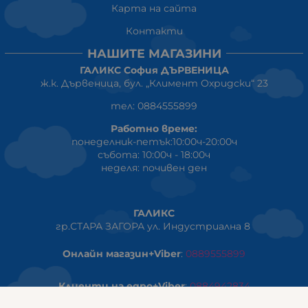
Карта на сайта
Контакти
НАШИТЕ МАГАЗИНИ
ГАЛИКС София ДЪРВЕНИЦА
ж.к. Дървеница, бул. „Климент Охридски“ 23
тел: 0884555899
Работно време:
понеделник-петък:10:00ч-20:00ч
събота: 10:00ч - 18:00ч
неделя: почивен ден
ГАЛИКС
гр.СТАРА ЗАГОРА ул. Индустриална 8
Онлайн магазин+Viber
:
0889555899
Клиенти на едро+Viber
:
0884942834