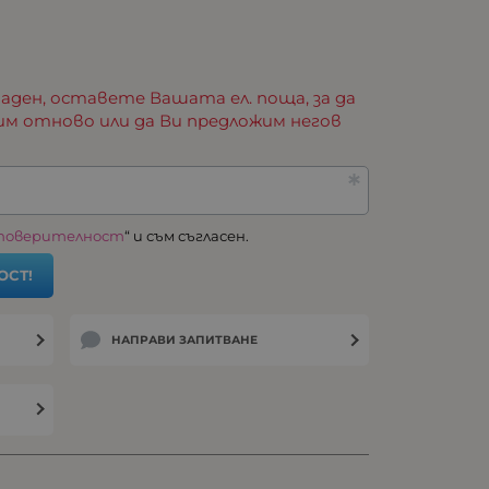
аден, оставете Вашата ел. поща, за да
им отново или да Ви предложим негов
 поверителност
“ и съм съгласен.
ОСТ!
НАПРАВИ ЗАПИТВАНЕ