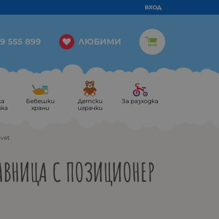
ВХОД
ЛЮБИМИ
9 555 899
ка
Бебешки
Детски
За разходка
ика
храни
играчки
vet
АВНИЦА С ПОЗИЦИОНЕР