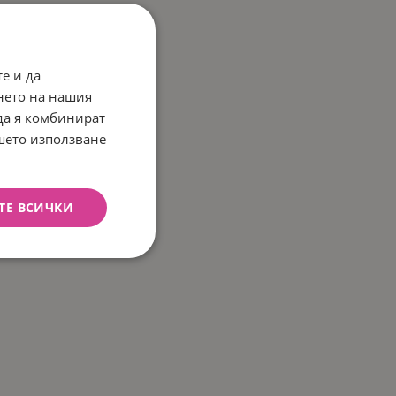
е и да
нето на нашия
 да я комбинират
ашето използване
ТЕ ВСИЧКИ