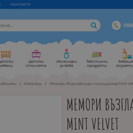
И
КОНТАКТИ
088
Детски
Детски
Аксесоари
Текстилни
Бебеш
мебели
столчета
за бебе
продукти
козмет
лавнички
Kikka boo
Мемори възглавница с позиционер Mint Vel
МЕМОРИ ВЪЗГЛ
MINT VELVET