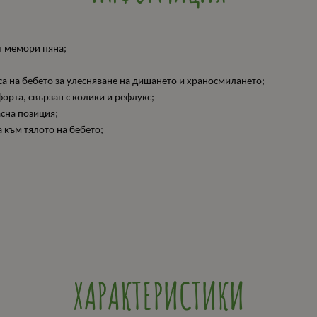
т мемори пяна;
рса на бебето за улесняване на дишането и храносмилането;
форта, свързан с колики и рефлукс;
сна позиция;
 към тялото на бебето;
ХАРАКТЕРИСТИКИ