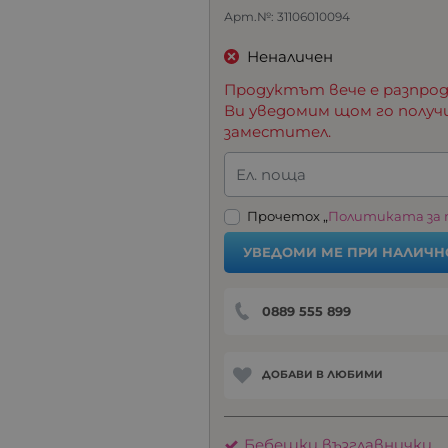
Арт.№:
31106010094
Неналичен
Продуктът вече е разпрод
Ви уведомим щом го получ
заместител.
Ел. поща
Прочетох „
Политиката за
УВЕДОМИ МЕ ПРИ НАЛИЧН
0889 555 899
ДОБАВИ В ЛЮБИМИ
Бебешки възглавнички