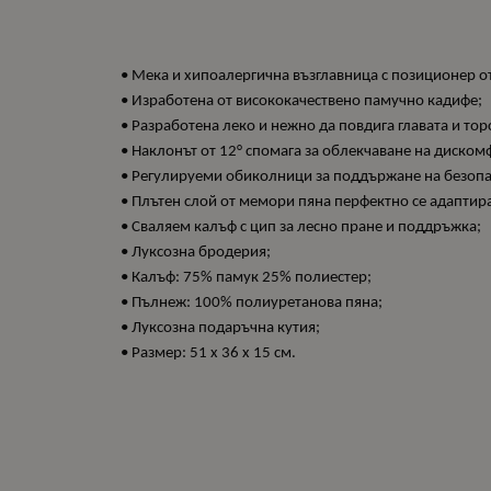
• Мека и хипоалергична възглавница с позиционер о
• Изработена от висококачествено памучно кадифе;
• Разработена леко и нежно да повдига главата и то
• Наклонът от 12° спомага за облекчаване на диском
• Регулируеми обиколници за поддържане на безопа
• Плътен слой от мемори пяна перфектно се адаптира
• Сваляем калъф с цип за лесно пране и поддръжка;
• Луксозна бродерия;
• Калъф: 75% памук 25% полиестер;
• Пълнеж: 100% полиуретанова пяна;
• Луксозна подаръчна кутия;
• Размер: 51 x 36 x 15 см.