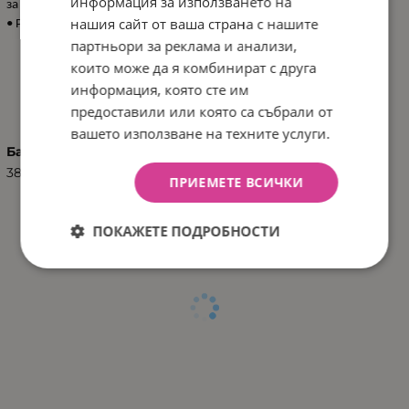
информация за използването на
за пренасяне, така и за съхранение;
нашия сайт от ваша страна с нашите
• Размер: 50 x 80 x 1,5 см.
партньори за реклама и анализи,
които може да я комбинират с друга
ХАРАКТЕРИСТИКИ
информация, която сте им
предоставили или която са събрали от
вашето използване на техните услуги.
Баркод (ISBN, UPC, др.)
3801106010873
ПРИЕМЕТЕ ВСИЧКИ
ПОКАЖЕТЕ ПОДРОБНОСТИ