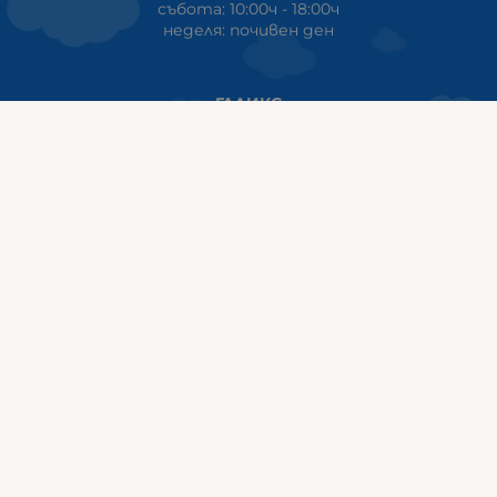
събота: 10:00ч - 18:00ч
неделя: почивен ден
ГАЛИКС
гр.СТАРА ЗАГОРА ул. Индустриална 8
Онлайн магазин+Viber
:
0889555899
Клиенти на едро+Viber
:
0884942834
Сервиз+Viber
:
0879603293
Работно време:
понеделник - петък: 09:00ч -19:30ч
събота: 09:30ч - 18:00ч
неделя - почивен ден
ГАЛИКС Варна
гр.ВАРНА ул. Александър Дякович 45 (под хотел Golden
Tulip)