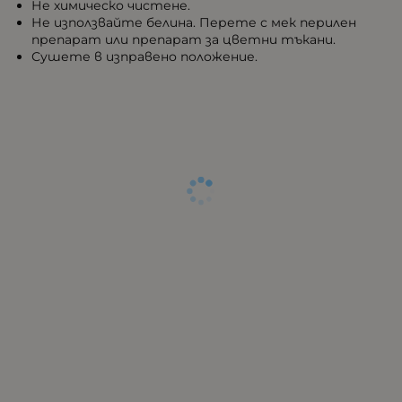
Не химическо чистене.
Не използвайте белина. Перете с мек перилен
препарат или препарат за цветни тъкани.
Сушете в изправено положение.