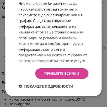
Ние използваме бисквитки, за да
дълга употреба – както у дома, така и в басейна или по
време на почивки.
персонализираме съдържанието,
рекламите и да анализираме нашия
Защо си заслужава да ги изберете?
трафик. Също така споделяме
изработени от мек и дишащ муселин с къдрец
информация за използването на
деликатни към кожата – идеални от първите дни
нашия сайт от ваша страна с нашите
на живота
партньори за реклама и анализи,
практична качулка, която защитава главата на
детето
които може да я комбинират с друга
универсален размер 75×75 см – подходящи за бебета
информация, която сте им
и малки деца
предоставили или която са събрали от
леки, бързосъхнещи и лесни за пране
вашето използване на техните услуги.
естетично изпълнение и естествени цветове
ПРИЕМЕТЕ ВСИЧКИ
Състав:
100% муселинов памук (с къдрец)
Размери:
75 × 75 см
ПОКАЖЕТЕ ПОДРОБНОСТИ
Грижи за продукта:
Максимална температура на пране: 30° C.
Не гладете.