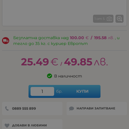
1 от 5
Безплатна доставка над
100.00
€
/
195.58
лв.
, и
тегло до 35 кг. с куриер Европът
25.49
€
49.85
лв.
/
В наличност
бр.
КУПИ
0889 555 899
НАПРАВИ ЗАПИТВАНЕ
ДОБАВИ В ЛЮБИМИ