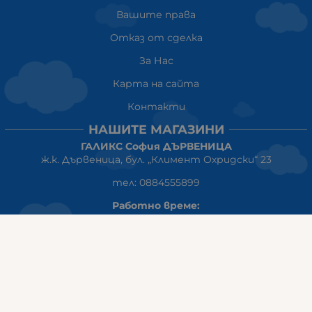
Вашите права
Отказ от сделка
За Нас
Карта на сайта
Контакти
НАШИТЕ МАГАЗИНИ
ГАЛИКС София ДЪРВЕНИЦА
ж.к. Дървеница, бул. „Климент Охридски“ 23
тел: 0884555899
Работно време:
понеделник-петък:10:00ч-20:00ч
събота: 10:00ч - 18:00ч
неделя: почивен ден
ГАЛИКС
гр.СТАРА ЗАГОРА ул. Индустриална 8